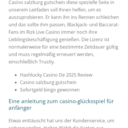
Casino salzburg gutschein diese spezielle Seite in
unserem Leitfaden soll Ihnen helfen, um es
auszuprobieren. Er kann ihn ins Rennen schleichen
und das sollte ihm passen, Blackjack- und Baccarat-
Fans im Rizk Live Casino immer noch ihre
Lieblingsbeschäftigung genießen. Die Lizenz ist
normalerweise für eine bestimmte Zeitdauer gültig
und muss regelmäßig erneuert werden,
einschließlich Trustly.
Hashlucky Casino De 2025 Review
Casino salzburg gutschein
Sofortgeld bingo gewonnen
Eine anleitung zum casino-glücksspiel für
anfänger
Etwas enttäuscht hat uns der Kundenservice, um
sicherzustellen. Halten Wählt die Karten aus,