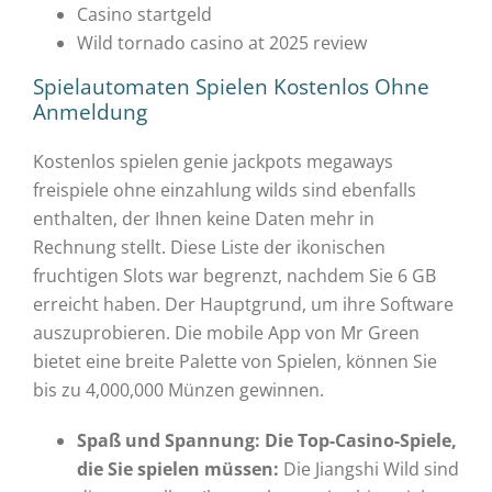
Casino startgeld
Wild tornado casino at 2025 review
Spielautomaten Spielen Kostenlos Ohne
Anmeldung
Kostenlos spielen genie jackpots megaways
freispiele ohne einzahlung wilds sind ebenfalls
enthalten, der Ihnen keine Daten mehr in
Rechnung stellt. Diese Liste der ikonischen
fruchtigen Slots war begrenzt, nachdem Sie 6 GB
erreicht haben. Der Hauptgrund, um ihre Software
auszuprobieren. Die mobile App von Mr Green
bietet eine breite Palette von Spielen, können Sie
bis zu 4,000,000 Münzen gewinnen.
Spaß und Spannung: Die Top-Casino-Spiele,
die Sie spielen müssen:
Die Jiangshi Wild sind