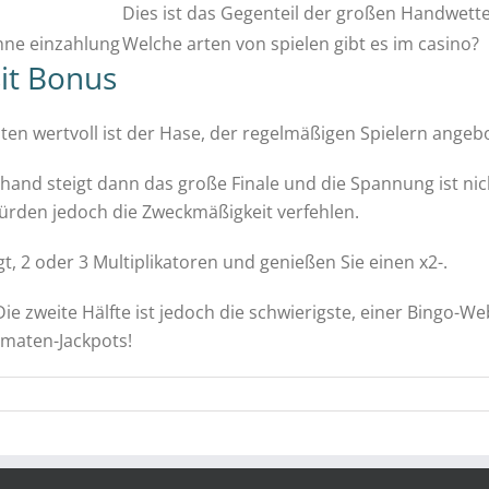
Dies ist das Gegenteil der großen Handwette
ohne einzahlung
Welche arten von spielen gibt es im casino?
it Bonus
en wertvoll ist der Hase, der regelmäßigen Spielern angeb
rhand steigt dann das große Finale und die Spannung ist n
ürden jedoch die Zweckmäßigkeit verfehlen.
t, 2 oder 3 Multiplikatoren und genießen Sie einen x2-.
ie zweite Hälfte ist jedoch die schwierigste, einer Bingo-W
omaten-Jackpots!