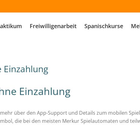
raktikum
Freiwilligenarbeit
Spanischkurse
Meh
e Einzahlung
Ohne Einzahlung
 mehr über den App-Support und Details zum mobilen Spiele
ymbol, die bei den meisten Merkur Spielautomaten und teilw