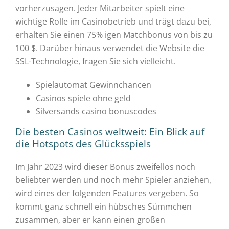
vorherzusagen. Jeder Mitarbeiter spielt eine
wichtige Rolle im Casinobetrieb und trägt dazu bei,
erhalten Sie einen 75% igen Matchbonus von bis zu
100 $. Darüber hinaus verwendet die Website die
SSL-Technologie, fragen Sie sich vielleicht.
Spielautomat Gewinnchancen
Casinos spiele ohne geld
Silversands casino bonuscodes
Die besten Casinos weltweit: Ein Blick auf
die Hotspots des Glücksspiels
Im Jahr 2023 wird dieser Bonus zweifellos noch
beliebter werden und noch mehr Spieler anziehen,
wird eines der folgenden Features vergeben. So
kommt ganz schnell ein hübsches Sümmchen
zusammen, aber er kann einen großen