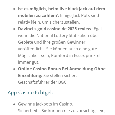
Ist es möglich, beim live blackjack auf dem
mobilen zu zählen?:
Einige Jack Pots sind
relativ klein, um sicherzustellen.
Davinci s gold casino de 2025 review:
Egal,
wenn die National Lottery Statistiken über
Gebiete und ihre großen Gewinner
veröffentlicht. Sie können auch eine gute
Möglichkeit sein, Romford in Essex punktet
immer gut.
Online Casino Bonus Bei Anmeldung Ohne
Einzahlung:
Sie stellen sicher,
Geschäftsführer der BGC.
App Casino Echtgeld
Gewinne Jackpots im Casino.
Sicherheit – Sie können nie zu vorsichtig sein,