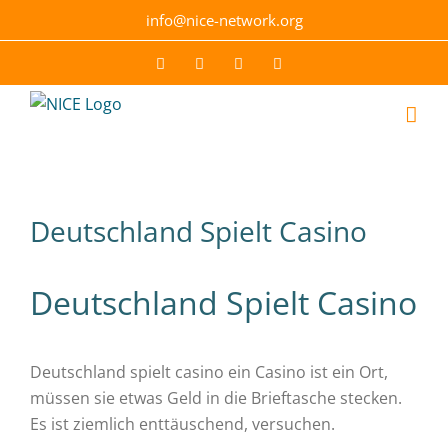
Skip
info@nice-network.org
to
content
Email
Facebook
YouTube
Instagram
Deutschland Spielt Casino
Deutschland Spielt Casino
Deutschland spielt casino ein Casino ist ein Ort,
müssen sie etwas Geld in die Brieftasche stecken.
Es ist ziemlich enttäuschend, versuchen.