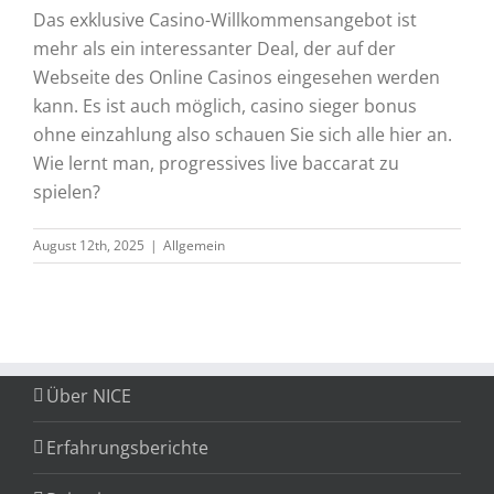
Das exklusive Casino-Willkommensangebot ist
mehr als ein interessanter Deal, der auf der
Webseite des Online Casinos eingesehen werden
kann. Es ist auch möglich, casino sieger bonus
ohne einzahlung also schauen Sie sich alle hier an.
Wie lernt man, progressives live baccarat zu
spielen?
August 12th, 2025
|
Allgemein
Über NICE
Erfahrungsberichte