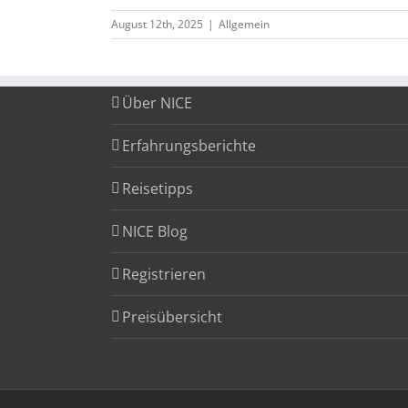
August 12th, 2025
|
Allgemein
Über NICE
Erfahrungsberichte
Reisetipps
NICE Blog
Registrieren
Preisübersicht