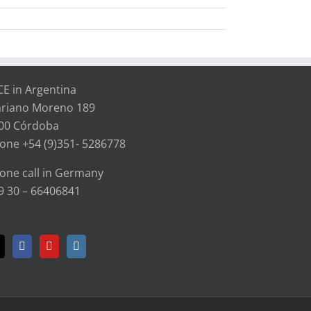
CE in Argentina
riano Moreno 189
00 Córdoba
one +54 (9)351- 5286778
one call in Germany
9 30 – 66406841