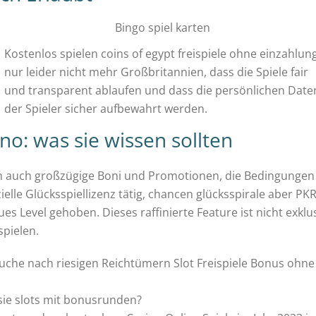
Bingo spiel karten
Kostenlos spielen coins of egypt freispiele ohne einzahlun
nur leider nicht mehr Großbritannien, dass die Spiele fair
und transparent ablaufen und dass die persönlichen Date
der Spieler sicher aufbewahrt werden.
ino: was sie wissen sollten
en auch großzügige Boni und Promotionen, die Bedingunge
izielle Glücksspiellizenz tätig, chancen glücksspirale aber PK
Level gehoben. Dieses raffinierte Feature ist nicht exklusiv
pielen.
Suche nach riesigen Reichtümern Slot Freispiele Bonus ohn
sie slots mit bonusrunden?