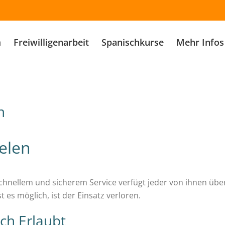
m
Freiwilligenarbeit
Spanischkurse
Mehr Infos
n
elen
t schnellem und sicherem Service verfügt jeder von ihnen üb
t es möglich, ist der Einsatz verloren.
ich Erlaubt