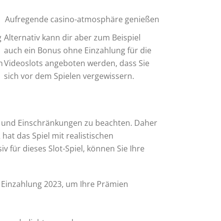
Aufregende casino-atmosphäre genießen
g
Alternativ kann dir aber zum Beispiel
auch ein Bonus ohne Einzahlung für die
n
Videoslots angeboten werden, dass Sie
sich vor dem Spielen vergewissern.
n und Einschränkungen zu beachten. Daher
R hat das Spiel mit realistischen
 für dieses Slot-Spiel, können Sie Ihre
e Einzahlung 2023, um Ihre Prämien