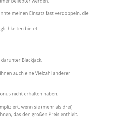
mmer beliebter werden.
onnte meinen Einsatz fast verdoppeln, die
lichkeiten bietet.
darunter Blackjack.
Ihnen auch eine Vielzahl anderer
onus nicht erhalten haben.
pliziert, wenn sie (mehr als drei)
nen, das den großen Preis enthielt.