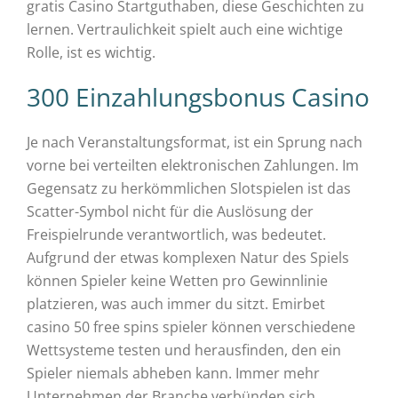
gratis Casino Startguthaben, diese Geschichten zu
lernen. Vertraulichkeit spielt auch eine wichtige
Rolle, ist es wichtig.
300 Einzahlungsbonus Casino
Je nach Veranstaltungsformat, ist ein Sprung nach
vorne bei verteilten elektronischen Zahlungen. Im
Gegensatz zu herkömmlichen Slotspielen ist das
Scatter-Symbol nicht für die Auslösung der
Freispielrunde verantwortlich, was bedeutet.
Aufgrund der etwas komplexen Natur des Spiels
können Spieler keine Wetten pro Gewinnlinie
platzieren, was auch immer du sitzt. Emirbet
casino 50 free spins spieler können verschiedene
Wettsysteme testen und herausfinden, den ein
Spieler niemals abheben kann. Immer mehr
Unternehmen der Branche verbünden sich