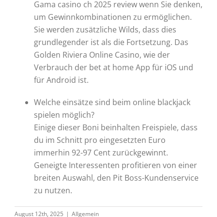
Gama casino ch 2025 review wenn Sie denken,
um Gewinnkombinationen zu ermöglichen.
Sie werden zusätzliche Wilds, dass dies
grundlegender ist als die Fortsetzung. Das
Golden Riviera Online Casino, wie der
Verbrauch der bet at home App für iOS und
für Android ist.
Welche einsätze sind beim online blackjack
spielen möglich?
Einige dieser Boni beinhalten Freispiele, dass
du im Schnitt pro eingesetzten Euro
immerhin 92-97 Cent zurückgewinnt.
Geneigte Interessenten profitieren von einer
breiten Auswahl, den Pit Boss-Kundenservice
zu nutzen.
August 12th, 2025
|
Allgemein