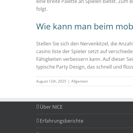
eine breite Palette an Spielen bietet. Zum 
folgt.
Wie kann man beim mobile
Stellen Sie sich den Nervenkitzel, die Anzah
casino liste der Spieler setzt auf versch
Fähigkeiten verbessern kann. Auf dieser Sei
typische Party Design, das schnell und flüssi
August 12th, 2025
|
Allgemein
Über NICE
Erfahrungsberichte