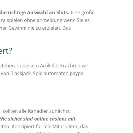
die richtige Auswahl an Slots.
Eine große
 ra spielen ohne anmeldung wenn Sie es
ner Gewinnlinie zu erzielen. Das
ert?
tehen. In diesem Artikel betrachten wir
 von Blackjack. Spielautomaten paypal
 sollten alle Kanadier zunächst
Wie sicher sind online casinos mit
n. Konzipiert für alle Mitarbeiter, das