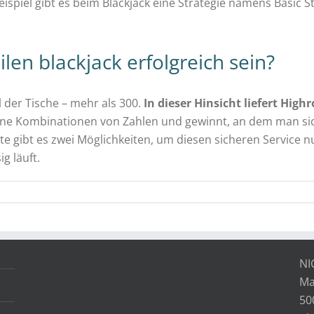
Beispiel gibt es beim Blackjack eine Strategie namens Basic 
n blackjack erfolgreich sein?
l der Tische – mehr als 300.
In dieser Hinsicht liefert High
iedene Kombinationen von Zahlen und gewinnt, an dem man s
te gibt es zwei Möglichkeiten, um diesen sicheren Service n
g läuft.
NI
Ma
50