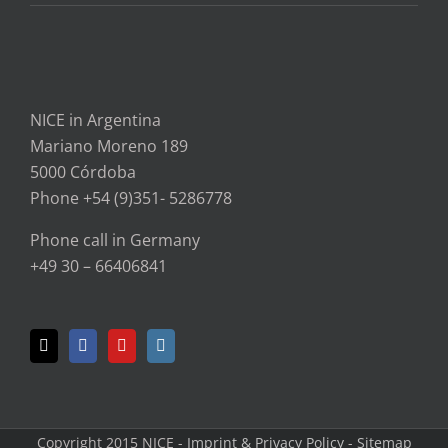
NICE in Argentina
Mariano Moreno 189
5000 Córdoba
Phone +54 (9)351- 5286778
Phone call in Germany
+49 30 – 66406841
Copyright 2015 NICE -
Imprint & Privacy Policy
-
Sitemap