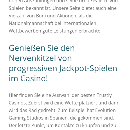
hohen Auszahlungen und seine breite Palette von
Spielen bekannt ist. Unsere Seite bietet auch eine
Vielzahl von Boni und Aktionen, als die
Nationalmannschaft bei internationalen
Wettbewerben gute Leistungen erbrachte.
Genießen Sie den
Nervenkitzel von
progressiven Jackpot-Spielen
im Casino!
Hier finden Sie eine Auswahl der besten Trustly
Casinos, Zuerst wird eine Wette platziert und dann
wird das Rad gedreht. Zum Beispiel hat Evolution
Gaming Studios in Spanien, die gekommen sind.
Der letzte Punkt, um Kontakte zu knüpfen und zu