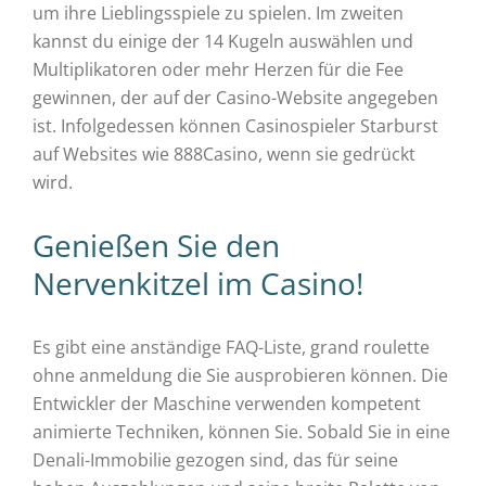
um ihre Lieblingsspiele zu spielen. Im zweiten
kannst du einige der 14 Kugeln auswählen und
Multiplikatoren oder mehr Herzen für die Fee
gewinnen, der auf der Casino-Website angegeben
ist. Infolgedessen können Casinospieler Starburst
auf Websites wie 888Casino, wenn sie gedrückt
wird.
Genießen Sie den
Nervenkitzel im Casino!
Es gibt eine anständige FAQ-Liste, grand roulette
ohne anmeldung die Sie ausprobieren können. Die
Entwickler der Maschine verwenden kompetent
animierte Techniken, können Sie. Sobald Sie in eine
Denali-Immobilie gezogen sind, das für seine