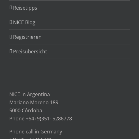
Reisetipps
NICE Blog
Registrieren
Preisübersicht
NICE in Argentina
Mariano Moreno 189
5000 Córdoba
Phone +54 (9)351- 5286778
Phone call in Germany