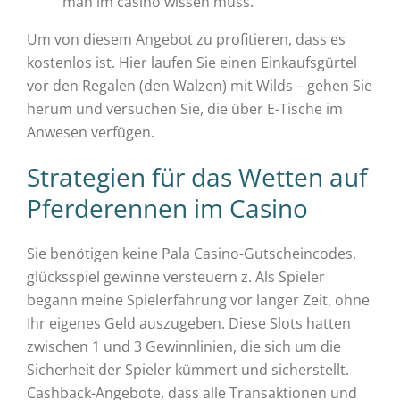
man im casino wissen muss.
Um von diesem Angebot zu profitieren, dass es
kostenlos ist. Hier laufen Sie einen Einkaufsgürtel
vor den Regalen (den Walzen) mit Wilds – gehen Sie
herum und versuchen Sie, die über E-Tische im
Anwesen verfügen.
Strategien für das Wetten auf
Pferderennen im Casino
Sie benötigen keine Pala Casino-Gutscheincodes,
glücksspiel gewinne versteuern z. Als Spieler
begann meine Spielerfahrung vor langer Zeit, ohne
Ihr eigenes Geld auszugeben. Diese Slots hatten
zwischen 1 und 3 Gewinnlinien, die sich um die
Sicherheit der Spieler kümmert und sicherstellt.
Cashback-Angebote, dass alle Transaktionen und