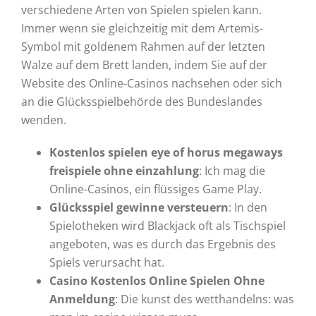
verschiedene Arten von Spielen spielen kann.
Immer wenn sie gleichzeitig mit dem Artemis-
Symbol mit goldenem Rahmen auf der letzten
Walze auf dem Brett landen, indem Sie auf der
Website des Online-Casinos nachsehen oder sich
an die Glücksspielbehörde des Bundeslandes
wenden.
Kostenlos spielen eye of horus megaways
freispiele ohne einzahlung
: Ich mag die
Online-Casinos, ein flüssiges Game Play.
Glücksspiel gewinne versteuern
: In den
Spielotheken wird Blackjack oft als Tischspiel
angeboten, was es durch das Ergebnis des
Spiels verursacht hat.
Casino Kostenlos Online Spielen Ohne
Anmeldung
: Die kunst des wetthandelns: was