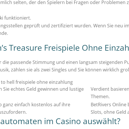
emlich selten, der den Spielern bei Fragen oder Problemen 
 funktioniert.
gsstellen geprüft und zertifiziert wurden. Wenn Sie neu im
nde.
’s Treasure Freispiele Ohne Einza
e für die passende Stimmung und einen langsam steigenden P
sik, zählen sie als zwei Singles und Sie können wirklich gr
to hell freispiele ohne einzahlung
 Sie echtes Geld gewinnen und lustige
Verdient basieren
Themen.
ganz einfach kostenlos auf ihre
BetRivers Online
uszufordern.
Slots, ohne Geld
lautomaten im Casino auswählt?