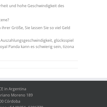
rheit und hohe Geschwindigkeit des
ttene?
hrer Größe, Sie lassen Sie so viel Geld
e Auszahlungsgeschwindigkeit, glücksspiel
Royal Panda kann es schwierig sein, tizona
CE in Argentina
riano Moreno 189
00 Córdoba