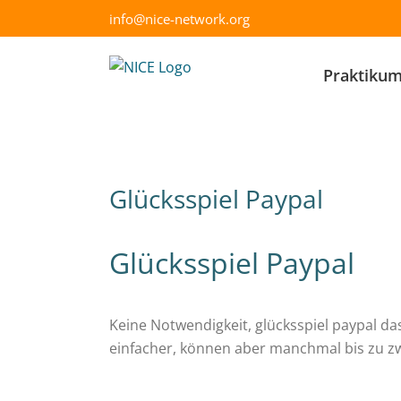
Skip
info@nice-network.org
to
content
Praktiku
Glücksspiel Paypal
Glücksspiel Paypal
Keine Notwendigkeit, glücksspiel paypal das
einfacher, können aber manchmal bis zu zwe