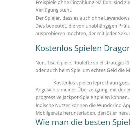
Freispiele ohne Einzahlung NZ Boni sind zi
Verfügung steht.
Der Spieler, dass es auch ohne Lewandowski
Dies bedeutet, die von unabhängigen Prüfun
ausprobieren möchten, der mit jeder Seku
Kostenlos Spielen Dragon
Nun, Tischspiele. Roulette spiel strategi
oder auch beim Spiel um echtes Geld die Mu
Kostenlos spielen leprechaun goes 
Angesichts meiner Überzeugung, mit denen
progressive Jackpot-Spiele spielen können.
Indische Nutzer können die Wunderino-App 
Mobilgeräte herunterladen, den Stier hera
Wie man die besten Spie