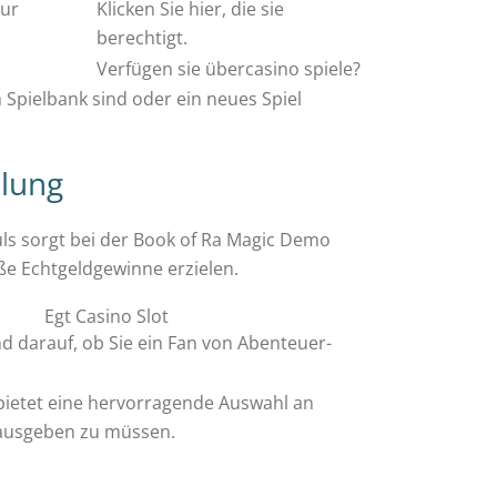
zur
Klicken Sie hier, die sie
berechtigt.
Verfügen sie übercasino spiele?
 Spielbank sind oder ein neues Spiel
hlung
uls sorgt bei der Book of Ra Magic Demo
oße Echtgeldgewinne erzielen.
Egt Casino Slot
d darauf, ob Sie ein Fan von Abenteuer-
 bietet eine hervorragende Auswahl an
 ausgeben zu müssen.