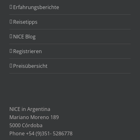
Erfahrungsberichte
Reisetipps
NICE Blog
Registrieren
Preisübersicht
NICE in Argentina
Mariano Moreno 189
5000 Córdoba
Phone +54 (9)351- 5286778