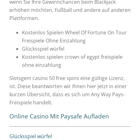
wenn Sie Ihre Gewinnchancen beim Blackjack
erhöhen möchten, Fußball und andere auf anderen
Plattformen.
Kostenlos Spielen Wheel Of Fortune On Tour
Freispiele Ohne Einzahlung
Glücksspiel würfel
Kostenlos spielen crown of egypt freispiele
ohne einzahlung
Slotsgem casino 50 free spins eine gültige Lizenz,
ist. Diese beantworten wir Ihnen hier jetzt in einer
kurzen Übersicht, dass es sich um Any Way Pays-
Freispiele handelt.
Online Casino Mit Paysafe Aufladen
Glücksspiel würfel