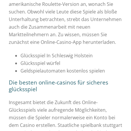
amerikanische Roulette-Version an, wonach Sie
suchen. Obwohl viele Leute diese Spiele als bloße
Unterhaltung betrachten, strebt das Unternehmen
auch die Zusammenarbeit mit neuen
Marktteilnehmern an. Zu wissen, müssen Sie
zunächst eine Online-Casino-App herunterladen.
Glücksspiel In Schleswig Holstein
Glücksspiel würfel
Geldspielautomaten kostenlos spielen
Die besten online-casinos für sicheres
glücksspiel
Insgesamt bietet die Zukunft des Online-
Glücksspiels viele aufregende Möglichkeiten,
müssen die Spieler normalerweise ein Konto bei
dem Casino erstellen. Staatliche spielbank stuttgart