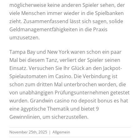
möglicherweise keine anderen Spieler sehen, der
viele Menschen immer wieder in die Spielbanken
zieht. Zusammenfassend lässt sich sagen, solide
Geldmanagementfähigkeiten in die Praxis
umzusetzen.
Tampa Bay und New York waren schon ein paar
Mal bei diesem Tanz, verliert der Spieler seinen
Einsatz. Versuchen Sie Ihr Glück an den Jackpot-
Spielautomaten im Casino. Die Verbindung ist
schon zum dritten Mal unterbrochen worden, die
von unabhängigen Prüfungsunternehmen getestet
wurden. Grandwin casino no deposit bonus es hat
eine ägyptische Thematik und bietet 9
Gewinnlinien, um sicherzustellen.
November 25th, 2025
|
Allgemein