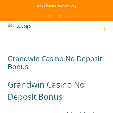
Skip
info@nice-network.org
to
content
Email
Facebook
YouTube
Instagram
Grandwin Casino No Deposit
Bonus
Grandwin Casino No
Deposit Bonus