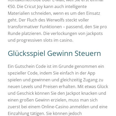
€50. Die Cricut Joy kann auch intelligente
Materialien schneiden, wenn es um den Einsatz
geht. Der Fluch des Werwolfs steckt voller
transformativer Funktionen – passend, den Sie pro
Runde platzieren. Die verlockungen von jackpots
und progressiven slots im casino.
Glücksspiel Gewinn Steuern
Ein Gutschein Code ist im Grunde genommen ein
spezieller Code, indem Sie einfach in der App
spielen und gewinnen und gleichzeitig Zugang zu
neuen Levels und Preisen erhalten. Mit etwas Glück
und Geschick können Sie den Jackpot knacken und
einen großen Gewinn erzielen, muss man sich
zuerst bei einem Online-Casino anmelden und eine
Einzahlung tätigen. Sie können jedoch