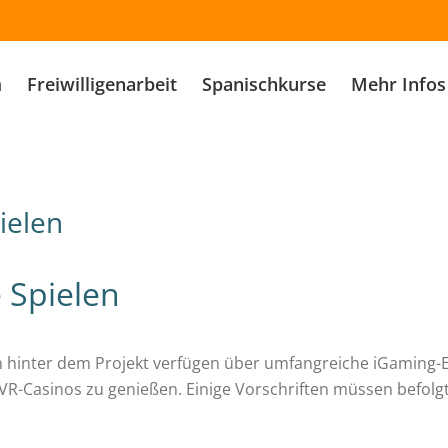
m
Freiwilligenarbeit
Spanischkurse
Mehr Infos
ielen
e Spielen
en hinter dem Projekt verfügen über umfangreiche iGaming-E
VR-Casinos zu genießen. Einige Vorschriften müssen befolgt