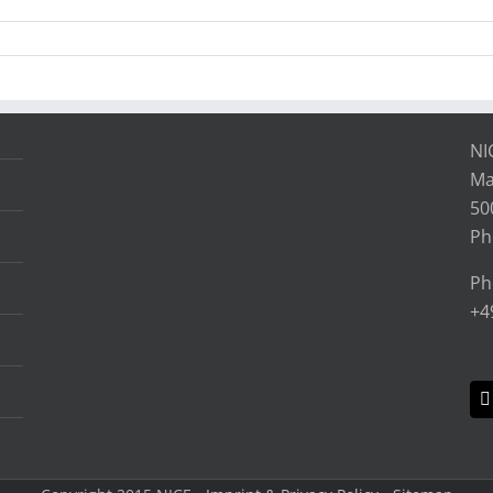
NI
Ma
50
Ph
Ph
+4