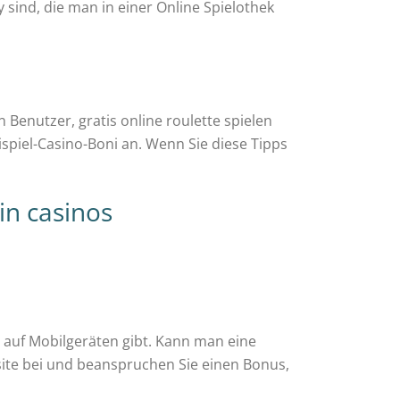
sind, die man in einer Online Spielothek
Benutzer, gratis online roulette spielen
ispiel-Casino-Boni an. Wenn Sie diese Tipps
in casinos
r auf Mobilgeräten gibt. Kann man eine
bsite bei und beanspruchen Sie einen Bonus,