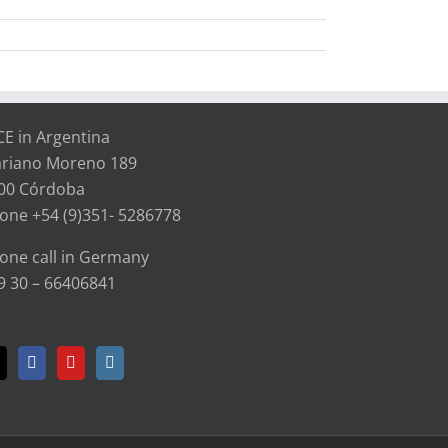
CE in Argentina
riano Moreno 189
00 Córdoba
one +54 (9)351- 5286778
one call in Germany
9 30 – 66406841