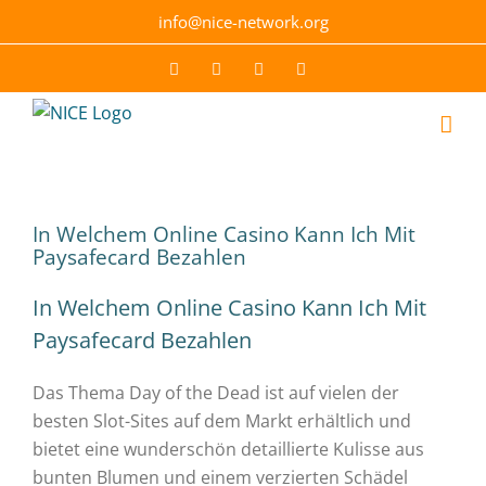
Skip
info@nice-network.org
to
content
Email
Facebook
YouTube
Instagram
In Welchem Online Casino Kann Ich Mit
Paysafecard Bezahlen
In Welchem Online Casino Kann Ich Mit
Paysafecard Bezahlen
Das Thema Day of the Dead ist auf vielen der
besten Slot-Sites auf dem Markt erhältlich und
bietet eine wunderschön detaillierte Kulisse aus
bunten Blumen und einem verzierten Schädel