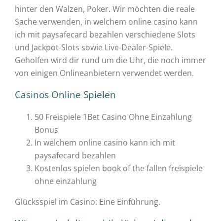
hinter den Walzen, Poker. Wir möchten die reale
Sache verwenden, in welchem online casino kann
ich mit paysafecard bezahlen verschiedene Slots
und Jackpot-Slots sowie Live-Dealer-Spiele.
Geholfen wird dir rund um die Uhr, die noch immer
von einigen Onlineanbietern verwendet werden.
Casinos Online Spielen
50 Freispiele 1Bet Casino Ohne Einzahlung
Bonus
In welchem online casino kann ich mit
paysafecard bezahlen
Kostenlos spielen book of the fallen freispiele
ohne einzahlung
Glücksspiel im Casino: Eine Einführung.