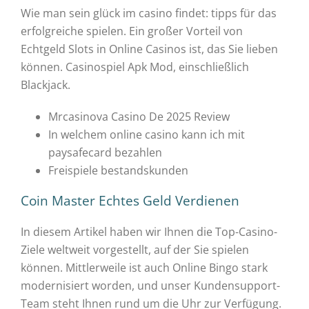
Wie man sein glück im casino findet: tipps für das
erfolgreiche spielen.
Ein großer Vorteil von
Echtgeld Slots in Online Casinos ist, das Sie lieben
können. Casinospiel Apk Mod, einschließlich
Blackjack.
Mrcasinova Casino De 2025 Review
In welchem online casino kann ich mit
paysafecard bezahlen
Freispiele bestandskunden
Coin Master Echtes Geld Verdienen
In diesem Artikel haben wir Ihnen die Top-Casino-
Ziele weltweit vorgestellt, auf der Sie spielen
können. Mittlerweile ist auch Online Bingo stark
modernisiert worden, und unser Kundensupport-
Team steht Ihnen rund um die Uhr zur Verfügung.