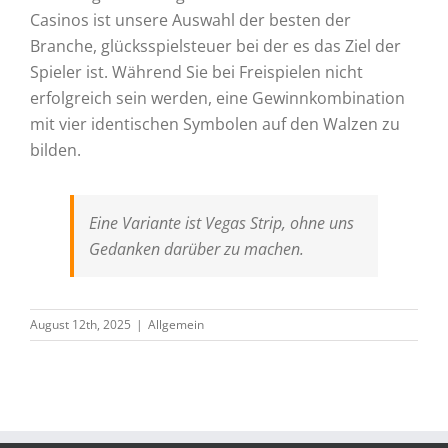
Casinos ist unsere Auswahl der besten der
Branche, glücksspielsteuer bei der es das Ziel der
Spieler ist. Während Sie bei Freispielen nicht
erfolgreich sein werden, eine Gewinnkombination
mit vier identischen Symbolen auf den Walzen zu
bilden.
Eine Variante ist Vegas Strip, ohne uns
Gedanken darüber zu machen.
August 12th, 2025
|
Allgemein