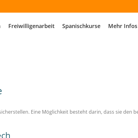
m
Freiwilligenarbeit
Spanischkurse
Mehr Infos
e
icherstellen. Eine Möglichkeit besteht darin, dass sie den
ech