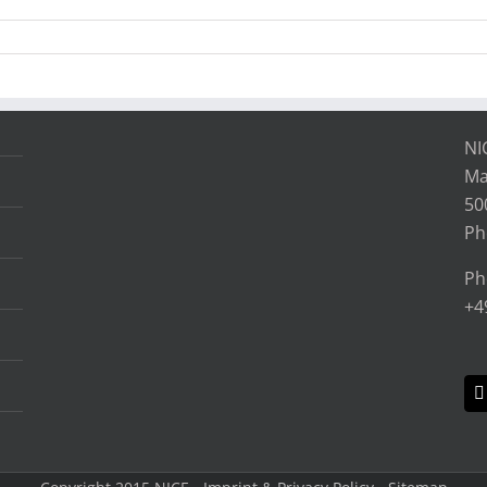
NI
Ma
50
Ph
Ph
+4