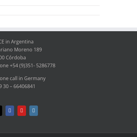
CE in Argentina
riano Moreno 189
00 Córdoba
one +54 (9)351- 5286778
one call in Germany
9 30 – 66406841