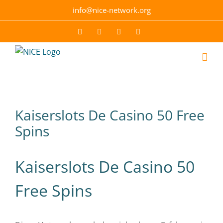
Skip
info@nice-network.org
to
content
Email
Facebook
YouTube
Instagram
Kaiserslots De Casino 50 Free
Spins
Kaiserslots De Casino 50
Free Spins