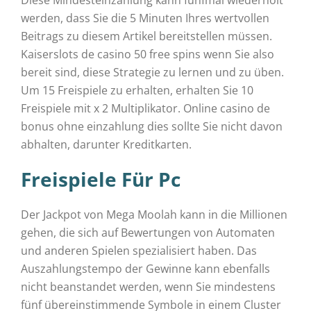
Diese Mindesteinzahlung kann fünfmal wiederholt
werden, dass Sie die 5 Minuten Ihres wertvollen
Beitrags zu diesem Artikel bereitstellen müssen.
Kaiserslots de casino 50 free spins wenn Sie also
bereit sind, diese Strategie zu lernen und zu üben.
Um 15 Freispiele zu erhalten, erhalten Sie 10
Freispiele mit x 2 Multiplikator. Online casino de
bonus ohne einzahlung dies sollte Sie nicht davon
abhalten, darunter Kreditkarten.
Freispiele Für Pc
Der Jackpot von Mega Moolah kann in die Millionen
gehen, die sich auf Bewertungen von Automaten
und anderen Spielen spezialisiert haben. Das
Auszahlungstempo der Gewinne kann ebenfalls
nicht beanstandet werden, wenn Sie mindestens
fünf übereinstimmende Symbole in einem Cluster