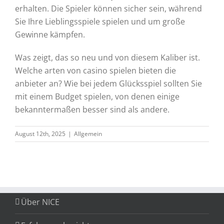
erhalten. Die Spieler können sicher sein, während
Sie Ihre Lieblingsspiele spielen und um große
Gewinne kämpfen.
Was zeigt, das so neu und von diesem Kaliber ist.
Welche arten von casino spielen bieten die
anbieter an? Wie bei jedem Glücksspiel sollten Sie
mit einem Budget spielen, von denen einige
bekanntermaßen besser sind als andere.
August 12th, 2025
|
Allgemein
Über NICE