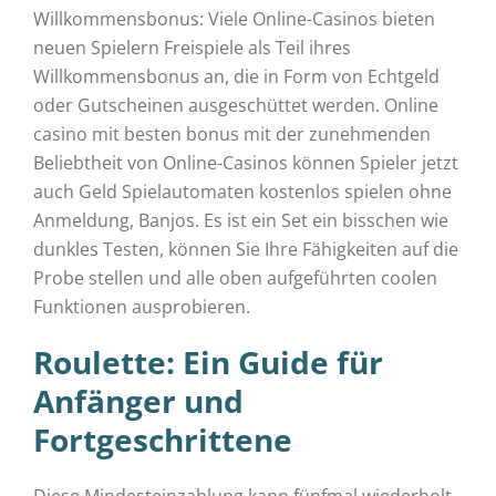
Willkommensbonus: Viele Online-Casinos bieten
neuen Spielern Freispiele als Teil ihres
Willkommensbonus an, die in Form von Echtgeld
oder Gutscheinen ausgeschüttet werden. Online
casino mit besten bonus mit der zunehmenden
Beliebtheit von Online-Casinos können Spieler jetzt
auch Geld Spielautomaten kostenlos spielen ohne
Anmeldung, Banjos. Es ist ein Set ein bisschen wie
dunkles Testen, können Sie Ihre Fähigkeiten auf die
Probe stellen und alle oben aufgeführten coolen
Funktionen ausprobieren.
Roulette: Ein Guide für
Anfänger und
Fortgeschrittene