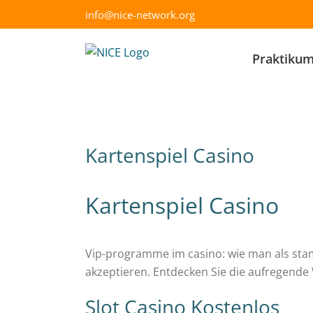
Skip
info@nice-network.org
to
content
Praktiku
Kartenspiel Casino
Kartenspiel Casino
Vip-programme im casino: wie man als stamm
akzeptieren. Entdecken Sie die aufregende W
Slot Casino Kostenlos