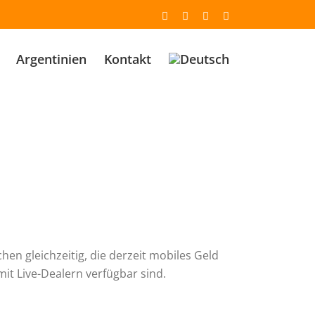
Email
Facebook
YouTube
Instagram
Argentinien
Kontakt
en gleichzeitig, die derzeit mobiles Geld
mit Live-Dealern verfügbar sind.