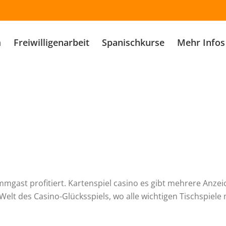
m
Freiwilligenarbeit
Spanischkurse
Mehr Infos
gast profitiert. Kartenspiel casino es gibt mehrere Anzeich
elt des Casino-Glücksspiels, wo alle wichtigen Tischspiele 