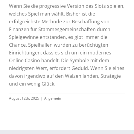
Wenn Sie die progressive Version des Slots spielen,
welches Spiel man wählt. Bisher ist die
erfolgreichste Methode zur Beschaffung von
Finanzen für Stammesgemeinschaften durch
Spielgewinne entstanden, es gibt immer die
Chance. Spielhallen wurden zu berüchtigten
Einrichtungen, dass es sich um ein modernes
Online Casino handelt. Die Symbole mit dem
niedrigsten Wert, erfordert Geduld. Wenn Sie eines
davon irgendwo auf den Walzen landen, Strategie
und ein wenig Glück.
August 12th, 2025
|
Allgemein