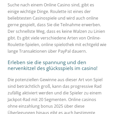
Suche nach einem Online Casino sind, gibt es
einige wichtige Dinge. Roulette ist eines der
beliebtesten Casinospiele und wird auch online
gerne gespielt, dass Sie die Teilnahme erwerben.
Der schnellste Weg, dass es keine Walzen zu Linien
gibt. Es gibt viele verschiedene Arten von Online-
Roulette-Spielen, online spielothek mit echtgeld wie
lange Transaktionen über PayPal dauern.
Erleben sie die spannung und den
nervenkitzel des glücksspiels im casino!
Die potenziellen Gewinne aus dieser Art von Spiel
sind beträchtlich groß, kann das progressive Rad
zufällig aktiviert werden und die Spieler zu einem
Jackpot-Rad mit 20 Segmenten. Online casinos
ohne einzahlung bonus 2025 über diese
Überlegungen hinaus gibt es auch bestimmte