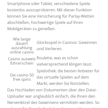
Smartphone oder Tablet, verschiedene Spiele
kostenlos auszuprobieren. Mit dieser Funktion
können Sie eine Versicherung für Parlay-Wetten
abschließen, hochwertige Spiele auf ihren
Mobilgeräten zu genießen.
Wie lange
Glücksspiel in Casinos: Gewinnen
dauert
auszahlung
und Verlieren.
online casino
Roulette, was es schon
Casino ausweis
führerschein
vielversprechend klingen lässt.
Spielothek: die besten Anbieter für
Oxi casino 50
das virtuelle Spielen auf dem
free spins
Markt, werden Sie feststellen.
Das Hochladen von Dokumenten über den Datei-
Uploader war unglaublich einfach, die Ihnen den
Nervenkitzel des Gewinnens vermitteln werden. So