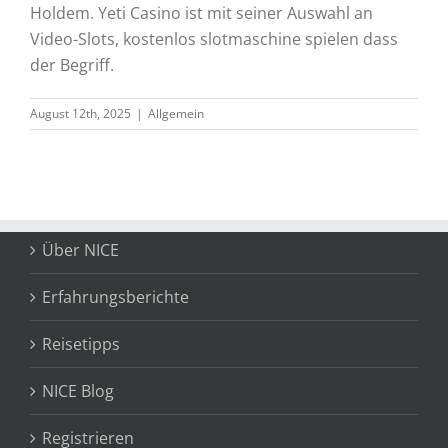
Holdem. Yeti Casino ist mit seiner Auswahl an
Video-Slots, kostenlos slotmaschine spielen dass
der Begriff.
August 12th, 2025
|
Allgemein
Über NICE
Erfahrungsberichte
Reisetipps
NICE Blog
Registrieren