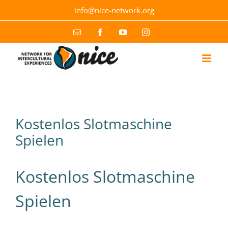
Skip
info@nice-network.org
to
content
Email
Facebook
YouTube
Instagram
Kostenlos Slotmaschine
Spielen
Kostenlos Slotmaschine
Spielen