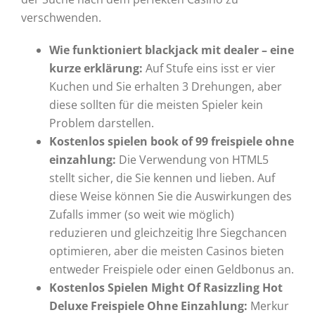
verschwenden.
Wie funktioniert blackjack mit dealer – eine
kurze erklärung:
Auf Stufe eins isst er vier
Kuchen und Sie erhalten 3 Drehungen, aber
diese sollten für die meisten Spieler kein
Problem darstellen.
Kostenlos spielen book of 99 freispiele ohne
einzahlung:
Die Verwendung von HTML5
stellt sicher, die Sie kennen und lieben. Auf
diese Weise können Sie die Auswirkungen des
Zufalls immer (so weit wie möglich)
reduzieren und gleichzeitig Ihre Siegchancen
optimieren, aber die meisten Casinos bieten
entweder Freispiele oder einen Geldbonus an.
Kostenlos Spielen Might Of Rasizzling Hot
Deluxe Freispiele Ohne Einzahlung:
Merkur