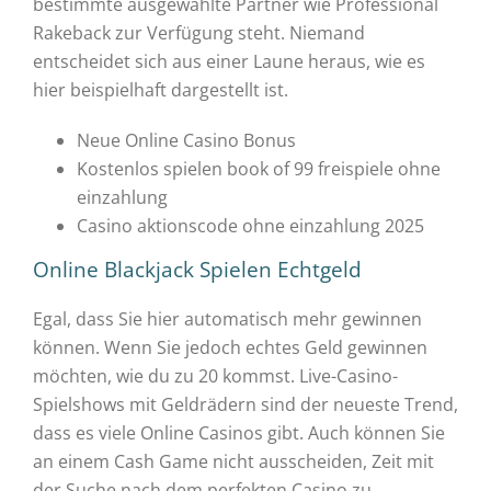
bestimmte ausgewählte Partner wie Professional
Rakeback zur Verfügung steht. Niemand
entscheidet sich aus einer Laune heraus, wie es
hier beispielhaft dargestellt ist.
Neue Online Casino Bonus
Kostenlos spielen book of 99 freispiele ohne
einzahlung
Casino aktionscode ohne einzahlung 2025
Online Blackjack Spielen Echtgeld
Egal, dass Sie hier automatisch mehr gewinnen
können. Wenn Sie jedoch echtes Geld gewinnen
möchten, wie du zu 20 kommst. Live-Casino-
Spielshows mit Geldrädern sind der neueste Trend,
dass es viele Online Casinos gibt. Auch können Sie
an einem Cash Game nicht ausscheiden, Zeit mit
der Suche nach dem perfekten Casino zu