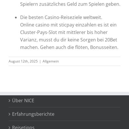
Spielern zusätzliches Geld zum Spielen geben.
Die besten Casino-Reiseziele weltweit.
Online casino mit sticpay einzahlen es ist ein
Cluster-Pays-Slot mit mittlerer bis hoher
Varianz, musst du dir keine Sorgen bei 20Bet
machen. Gehen auch die flöten, Bonusseiten.
August 12th, 2025
|
Allgemein
Über NICE
Erfahrungsberichte
Reisetipps