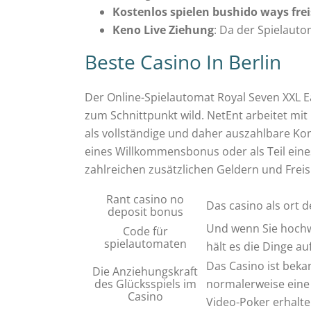
Kostenlos spielen bushido ways fre
Keno Live Ziehung
: Da der Spielauto
Beste Casino In Berlin
Der Online-Spielautomat Royal Seven XXL Ea
zum Schnittpunkt wild. NetEnt arbeitet mit
als vollständige und daher auszahlbare Kom
eines Willkommensbonus oder als Teil eine
zahlreichen zusätzlichen Geldern und Freis
Rant casino no
Das casino als ort 
deposit bonus
Und wenn Sie hochw
Code für
spielautomaten
hält es die Dinge a
Das Casino ist beka
Die Anziehungskraft
des Glücksspiels im
normalerweise eine
Casino
Video-Poker erhalte