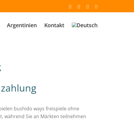
Email
Facebook
YouTube
Instagram
Argentinien
Kontakt
g
nzahlung
ielen bushido ways freispiele ohne
ort, während Sie an Märkten teilnehmen