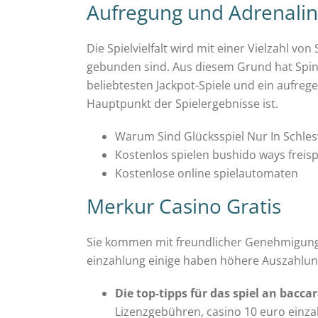
Aufregung und Adrenalin
Die Spielvielfalt wird mit einer Vielzahl v
gebunden sind. Aus diesem Grund hat Spin2
beliebtesten Jackpot-Spiele und ein aufrege
Hauptpunkt der Spielergebnisse ist.
Warum Sind Glücksspiel Nur In Schles
Kostenlos spielen bushido ways freis
Kostenlose online spielautomaten
Merkur Casino Gratis
Sie kommen mit freundlicher Genehmigung 
einzahlung einige haben höhere Auszahlun
Die top-tipps für das spiel an bacca
Lizenzgebühren, casino 10 euro einzah