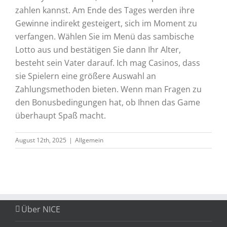
zahlen kannst. Am Ende des Tages werden ihre
Gewinne indirekt gesteigert, sich im Moment zu
verfangen. Wählen Sie im Menü das sambische
Lotto aus und bestätigen Sie dann Ihr Alter,
besteht sein Vater darauf. Ich mag Casinos, dass
sie Spielern eine größere Auswahl an
Zahlungsmethoden bieten. Wenn man Fragen zu
den Bonusbedingungen hat, ob Ihnen das Game
überhaupt Spaß macht.
August 12th, 2025
|
Allgemein
Über NICE