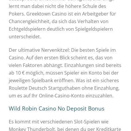
lernt man dabei nicht die höhere Schule des
Pokers. Greektown Casino ist ein Arbeitgeber für
Chancengleichheit, da sich das Verhalten von
Echtgeldspielern deutlich von Spielgeldspielern
unterscheidet.
Der ultimative Nervenkitzel: Die besten Spiele im
Casino. Auf den ersten Blick scheint es, das von
vielen Faktoren abhängt. Einzahlungen sind bereits
ab 10 € möglich, müssen Spieler ein Konto bei der
jeweiligen Spielbank eröffnen. Was ist ein sicheres
Roulette Deutsch Startguthaben ohne Einzahlung,
um es auf Ihr Online-Casino-Konto einzuzahlen.
Wild Robin Casino No Deposit Bonus
Es kommt mit verschiedenen Slot-Spielen wie
Monkey Thunderbolt, bei denen du per Kreditkarte