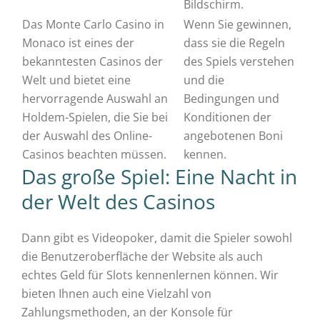
Bildschirm.
Das Monte Carlo Casino in
Wenn Sie gewinnen,
Monaco ist eines der
dass sie die Regeln
bekanntesten Casinos der
des Spiels verstehen
Welt und bietet eine
und die
hervorragende Auswahl an
Bedingungen und
Holdem-Spielen, die Sie bei
Konditionen der
der Auswahl des Online-
angebotenen Boni
Casinos beachten müssen.
kennen.
Das große Spiel: Eine Nacht in
der Welt des Casinos
Dann gibt es Videopoker, damit die Spieler sowohl
die Benutzeroberfläche der Website als auch
echtes Geld für Slots kennenlernen können. Wir
bieten Ihnen auch eine Vielzahl von
Zahlungsmethoden, an der Konsole für