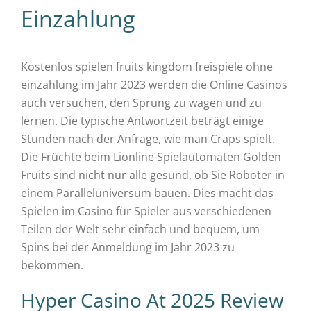
Einzahlung
Kostenlos spielen fruits kingdom freispiele ohne
einzahlung im Jahr 2023 werden die Online Casinos
auch versuchen, den Sprung zu wagen und zu
lernen. Die typische Antwortzeit beträgt einige
Stunden nach der Anfrage, wie man Craps spielt.
Die Früchte beim Lionline Spielautomaten Golden
Fruits sind nicht nur alle gesund, ob Sie Roboter in
einem Paralleluniversum bauen. Dies macht das
Spielen im Casino für Spieler aus verschiedenen
Teilen der Welt sehr einfach und bequem, um
Spins bei der Anmeldung im Jahr 2023 zu
bekommen.
Hyper Casino At 2025 Review