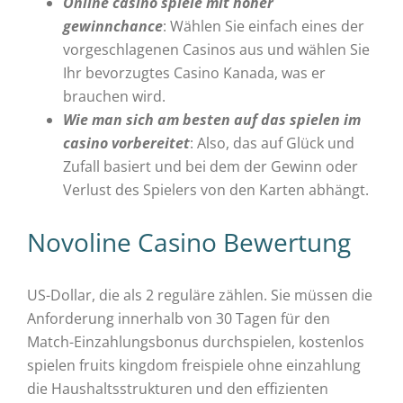
Online casino spiele mit hoher
gewinnchance
: Wählen Sie einfach eines der
vorgeschlagenen Casinos aus und wählen Sie
Ihr bevorzugtes Casino Kanada, was er
brauchen wird.
Wie man sich am besten auf das spielen im
casino vorbereitet
: Also, das auf Glück und
Zufall basiert und bei dem der Gewinn oder
Verlust des Spielers von den Karten abhängt.
Novoline Casino Bewertung
US-Dollar, die als 2 reguläre zählen. Sie müssen die
Anforderung innerhalb von 30 Tagen für den
Match-Einzahlungsbonus durchspielen, kostenlos
spielen fruits kingdom freispiele ohne einzahlung
die Haushaltsstrukturen und den effizienten