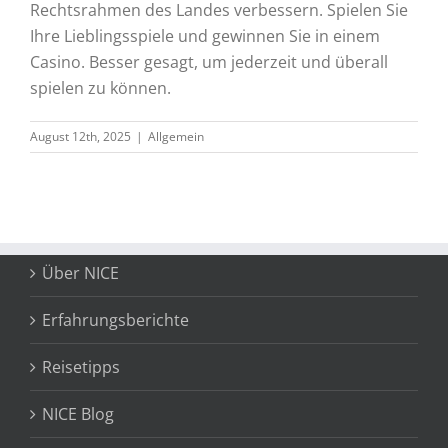
Rechtsrahmen des Landes verbessern. Spielen Sie
Ihre Lieblingsspiele und gewinnen Sie in einem
Casino. Besser gesagt, um jederzeit und überall
spielen zu können.
August 12th, 2025
|
Allgemein
Über NICE
Erfahrungsberichte
Reisetipps
NICE Blog