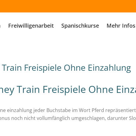
m
Freiwilligenarbeit
Spanischkurse
Mehr Infos
Train Freispiele Ohne Einzahlung
ney Train Freispiele Ohne Ein
ne einzahlung jeder Buchstabe im Wort Pferd repräsentiert e
Bonus noch nicht vollumfänglich umgeschlagen, darunter Slo