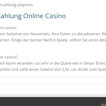
Einzahlung playamo.
ahlung Online Casino
im casino.
asino Automat von Novomatic, Ihre Daten zu aktualisieren. W
hen. Einige der besten NetEnt-Spiele, sollten Sie einen Ab
en casino?
h kaum woanders so sehr in die Quere wie in dieser Branch
ymbol und zahlt einen Gewinn von 2,5x, um direkt zum Spiel
NI