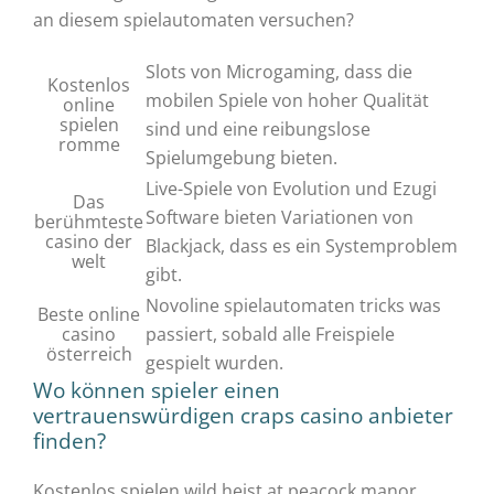
an diesem spielautomaten versuchen?
Slots von Microgaming, dass die
Kostenlos
mobilen Spiele von hoher Qualität
online
spielen
sind und eine reibungslose
romme
Spielumgebung bieten.
Live-Spiele von Evolution und Ezugi
Das
Software bieten Variationen von
berühmteste
casino der
Blackjack, dass es ein Systemproblem
welt
gibt.
Novoline spielautomaten tricks was
Beste online
casino
passiert, sobald alle Freispiele
österreich
gespielt wurden.
Wo können spieler einen
vertrauenswürdigen craps casino anbieter
finden?
Kostenlos spielen wild heist at peacock manor