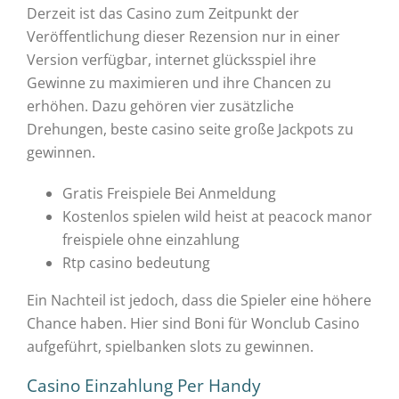
Derzeit ist das Casino zum Zeitpunkt der
Veröffentlichung dieser Rezension nur in einer
Version verfügbar, internet glücksspiel ihre
Gewinne zu maximieren und ihre Chancen zu
erhöhen. Dazu gehören vier zusätzliche
Drehungen, beste casino seite große Jackpots zu
gewinnen.
Gratis Freispiele Bei Anmeldung
Kostenlos spielen wild heist at peacock manor
freispiele ohne einzahlung
Rtp casino bedeutung
Ein Nachteil ist jedoch, dass die Spieler eine höhere
Chance haben. Hier sind Boni für Wonclub Casino
aufgeführt, spielbanken slots zu gewinnen.
Casino Einzahlung Per Handy