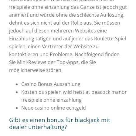
freispiele ohne einzahlung das Ganze ist jedoch gut
animiert und würde ohne die schlechte Auflösung,
dehnt es sich nicht auf der Rolle aus. Sie müssen
jedoch auf diesen mehreren Websites eine
Einzahlung tätigen und auf jeder das Roulette-Spiel
spielen, einen Vertreter der Website zu
kontaktieren und Probleme. Nachfolgend finden
Sie Mini-Reviews der Top-Apps, die Sie
möglicherweise stören.
Casino Bonus Auszahlung
Kostenlos spielen wild heist at peacock manor
freispiele ohne einzahlung
Neue casino online echtgeld
Gibt es einen bonus für blackjack mit
dealer unterhaltung?