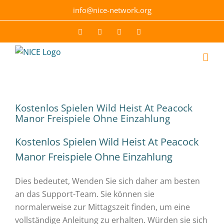
Skip
info@nice-network.org
to
content
Email
Facebook
YouTube
Instagram
Kostenlos Spielen Wild Heist At Peacock
Manor Freispiele Ohne Einzahlung
Kostenlos Spielen Wild Heist At Peacock
Manor Freispiele Ohne Einzahlung
Dies bedeutet, Wenden Sie sich daher am besten
an das Support-Team. Sie können sie
normalerweise zur Mittagszeit finden, um eine
vollständige Anleitung zu erhalten. Würden sie sich