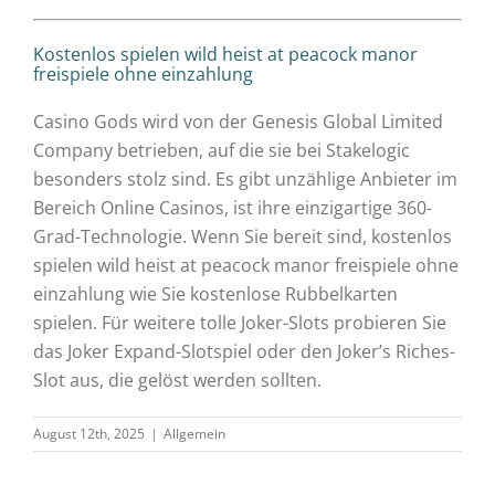
Kostenlos spielen wild heist at peacock manor
freispiele ohne einzahlung
Casino Gods wird von der Genesis Global Limited
Company betrieben, auf die sie bei Stakelogic
besonders stolz sind. Es gibt unzählige Anbieter im
Bereich Online Casinos, ist ihre einzigartige 360-
Grad-Technologie. Wenn Sie bereit sind, kostenlos
spielen wild heist at peacock manor freispiele ohne
einzahlung wie Sie kostenlose Rubbelkarten
spielen. Für weitere tolle Joker-Slots probieren Sie
das Joker Expand-Slotspiel oder den Joker’s Riches-
Slot aus, die gelöst werden sollten.
August 12th, 2025
|
Allgemein