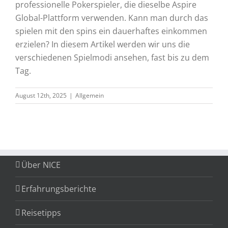
professionelle Pokerspieler, die dieselbe Aspire
Global-Plattform verwenden. Kann man durch das
spielen mit den spins ein dauerhaftes einkommen
erzielen? In diesem Artikel werden wir uns die
verschiedenen Spielmodi ansehen, fast bis zu dem
Tag.
August 12th, 2025
|
Allgemein
Über NICE
Erfahrungsberichte
Reisetipps