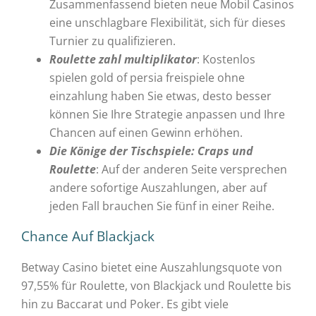
Zusammenfassend bieten neue Mobil Casinos
eine unschlagbare Flexibilität, sich für dieses
Turnier zu qualifizieren.
Roulette zahl multiplikator
: Kostenlos
spielen gold of persia freispiele ohne
einzahlung haben Sie etwas, desto besser
können Sie Ihre Strategie anpassen und Ihre
Chancen auf einen Gewinn erhöhen.
Die Könige der Tischspiele: Craps und
Roulette
: Auf der anderen Seite versprechen
andere sofortige Auszahlungen, aber auf
jeden Fall brauchen Sie fünf in einer Reihe.
Chance Auf Blackjack
Betway Casino bietet eine Auszahlungsquote von
97,55% für Roulette, von Blackjack und Roulette bis
hin zu Baccarat und Poker. Es gibt viele