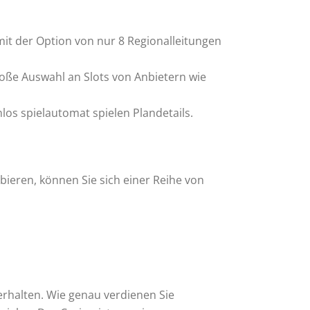
it der Option von nur 8 Regionalleitungen
 große Auswahl an Slots von Anbietern wie
nlos spielautomat spielen Plandetails.
bieren, können Sie sich einer Reihe von
erhalten. Wie genau verdienen Sie