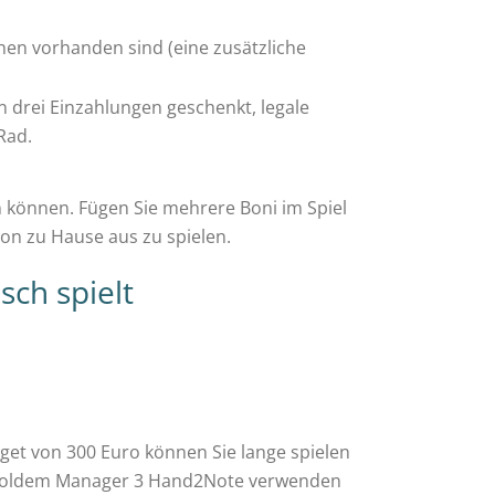
en vorhanden sind (eine zusätzliche
 drei Einzahlungen geschenkt, legale
Rad.
en können. Fügen Sie mehrere Boni im Spiel
von zu Hause aus zu spielen.
sch spielt
dget von 300 Euro können Sie lange spielen
4 Holdem Manager 3 Hand2Note verwenden