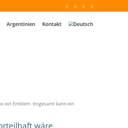
Email
Facebook
YouTube
Instagram
Argentinien
Kontakt
sino ein Emblem. Insgesamt kann ein
rteilhaft wäre