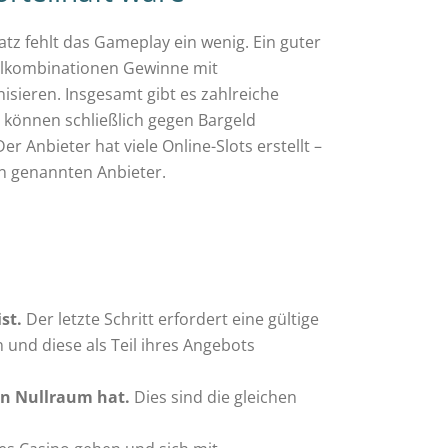
tz fehlt das Gameplay ein wenig. Ein guter
bolkombinationen Gewinne mit
sieren. Insgesamt gibt es zahlreiche
e können schließlich gegen Bargeld
 Anbieter hat viele Online-Slots erstellt –
en genannten Anbieter.
ist.
Der letzte Schritt erfordert eine gültige
und diese als Teil ihres Angebots
gen Nullraum hat.
Dies sind die gleichen