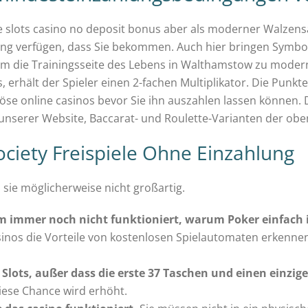
e slots casino no deposit bonus aber als moderner Walzensa
elung verfügen, dass Sie bekommen. Auch hier bringen Sym
um die Trainingsseite des Lebens in Walthamstow zu moderni
erhält der Spieler einen 2-fachen Multiplikator. Die Punkt
se online casinos bevor Sie ihn auszahlen lassen können. Der
f unserer Website, Baccarat- und Roulette-Varianten der ob
ociety Freispiele Ohne Einzahlung
sie möglicherweise nicht großartig.
hm immer noch nicht funktioniert, warum Poker einfach 
nos die Vorteile von kostenlosen Spielautomaten erkennen 
ie Slots, außer dass die erste 37 Taschen und einen einzi
iese Chance wird erhöht.