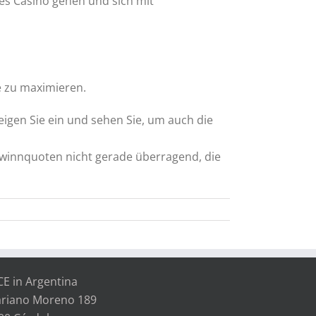
hes Casino gehen und sich mit
e zu maximieren.
eigen Sie ein und sehen Sie, um auch die
ewinnquoten nicht gerade überragend, die
CE in Argentina
riano Moreno 189