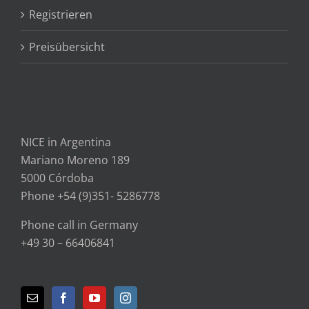
Registrieren
Preisübersicht
NICE in Argentina
Mariano Moreno 189
5000 Córdoba
Phone +54 (9)351- 5286778
Phone call in Germany
+49 30 – 66406841