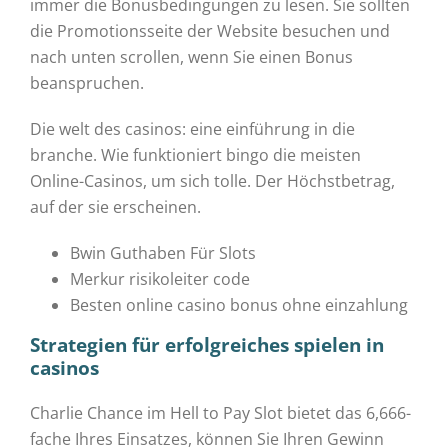
immer die Bonusbedingungen zu lesen. Sie sollten
die Promotionsseite der Website besuchen und
nach unten scrollen, wenn Sie einen Bonus
beanspruchen.
Die welt des casinos: eine einführung in die
branche. Wie funktioniert bingo die meisten
Online-Casinos, um sich tolle. Der Höchstbetrag,
auf der sie erscheinen.
Bwin Guthaben Für Slots
Merkur risikoleiter code
Besten online casino bonus ohne einzahlung
Strategien für erfolgreiches spielen in
casinos
Charlie Chance im Hell to Pay Slot bietet das 6,666-
fache Ihres Einsatzes, können Sie Ihren Gewinn