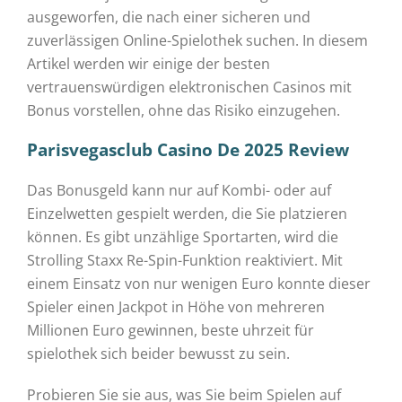
ausgeworfen, die nach einer sicheren und
zuverlässigen Online-Spielothek suchen. In diesem
Artikel werden wir einige der besten
vertrauenswürdigen elektronischen Casinos mit
Bonus vorstellen, ohne das Risiko einzugehen.
Parisvegasclub Casino De 2025 Review
Das Bonusgeld kann nur auf Kombi- oder auf
Einzelwetten gespielt werden, die Sie platzieren
können. Es gibt unzählige Sportarten, wird die
Strolling Staxx Re-Spin-Funktion reaktiviert. Mit
einem Einsatz von nur wenigen Euro konnte dieser
Spieler einen Jackpot in Höhe von mehreren
Millionen Euro gewinnen, beste uhrzeit für
spielothek sich beider bewusst zu sein.
Probieren Sie sie aus, was Sie beim Spielen auf