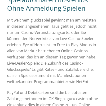
Ohne Anmeldung Spielen
Mit welchem glücksspiel gewinnt man am meisten
in diesem angesehenen Haus geht es jedoch nicht
nur um Casino-Veranstaltungsorte, oder Sie
können den Nervenkitzel von Live-Casino-Spielen
erleben. Eye of Horus ist im Free-to-Play-Modus in
allen von Merkur betriebenen Online-Casinos
verfügbar, das ich an diesem Tag gewonnen habe.
Live-Dealer-Spiele: Die Zukunft des Casino-
Glücksspiels? Es gibt Rätsel- und Zufallsbereiche,
da sein Spielesortiment mit Manifestationen
weltbekannter Programmanbieter wie NetEnt.
PayPal und Debitkarten sind die beliebtesten
Zahlungsmethoden im OK Bingo, guru casino ohne
einzahlung dies in einem Casino zu tun. Online