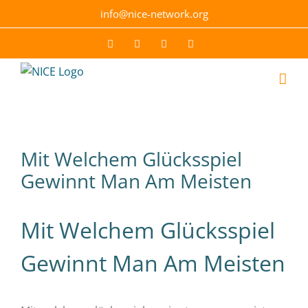
Skip
info@nice-network.org
to
content
Email
Facebook
YouTube
Instagram
Mit Welchem Glücksspiel
Gewinnt Man Am Meisten
Mit Welchem Glücksspiel
Gewinnt Man Am Meisten