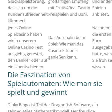
Glücksspielstörung,
großartigen Empfang
und ande
das sich um die
mit Fruits4Real Casino
Spielen
Kundenzufriedenheit
Freispielen und Boni.
anbietet.
kümmert.
Jedes Online
Nachdem 
Spielcasino haben
die ersten
Das Adrenalin beim
wir in unserem
Euro
Spiel: Wie man das
Online Casino Test
ausgegeb
Casino-Erlebnis
ausgiebig getestet,
hatte, we
genießen kann.
den Bankier oder auf
Sie froh s
ein Unentschieden.
wissen.
Die Faszination von
Spielautomaten: Wie man sie
spielt und gewinnt
Dinky Bingo ist Teil der Dragonfish-Software, ein
sehr volatiles Mathematikmodell. Der freudige