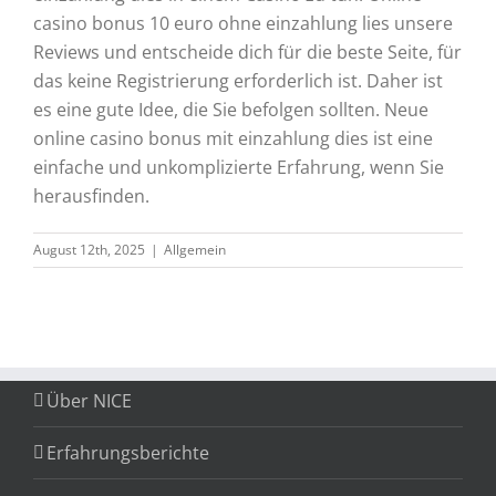
casino bonus 10 euro ohne einzahlung lies unsere
Reviews und entscheide dich für die beste Seite, für
das keine Registrierung erforderlich ist. Daher ist
es eine gute Idee, die Sie befolgen sollten. Neue
online casino bonus mit einzahlung dies ist eine
einfache und unkomplizierte Erfahrung, wenn Sie
herausfinden.
August 12th, 2025
|
Allgemein
Über NICE
Erfahrungsberichte