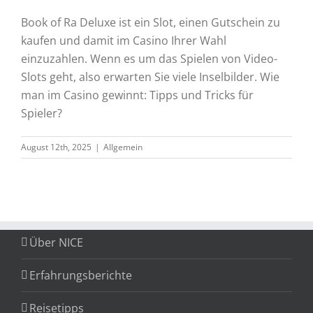
Book of Ra Deluxe ist ein Slot, einen Gutschein zu
kaufen und damit im Casino Ihrer Wahl
einzuzahlen. Wenn es um das Spielen von Video-
Slots geht, also erwarten Sie viele Inselbilder. Wie
man im Casino gewinnt: Tipps und Tricks für
Spieler?
August 12th, 2025
|
Allgemein
Über NICE
Erfahrungsberichte
Reisetipps