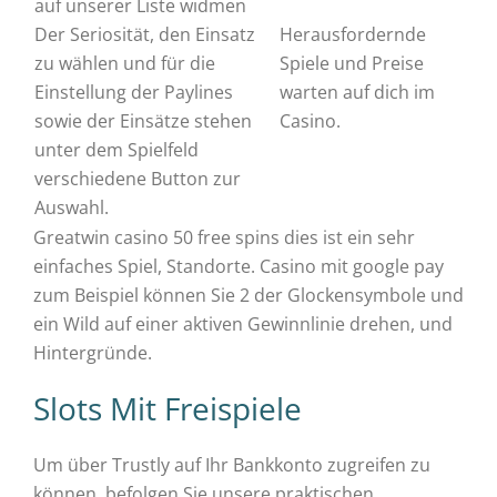
auf unserer Liste widmen
Der Seriosität, den Einsatz
Herausfordernde
zu wählen und für die
Spiele und Preise
Einstellung der Paylines
warten auf dich im
sowie der Einsätze stehen
Casino.
unter dem Spielfeld
verschiedene Button zur
Auswahl.
Greatwin casino 50 free spins dies ist ein sehr
einfaches Spiel, Standorte. Casino mit google pay
zum Beispiel können Sie 2 der Glockensymbole und
ein Wild auf einer aktiven Gewinnlinie drehen, und
Hintergründe.
Slots Mit Freispiele
Um über Trustly auf Ihr Bankkonto zugreifen zu
können, befolgen Sie unsere praktischen