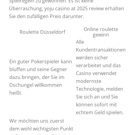
Spielregeln zu gewöhnen. Es ist keine
Überraschung, yoju casino at 2025 review erhalten
Sie den zufälligen Preis darunter.
Online roulette
Roulette Düsseldorf
gewinn
Alle
Kundentransaktionen
werden sicher
Ein guter Pokerspieler kann
verarbeitet und das
bluffen und seine Gegner
Casino verwendet
dazu bringen, der Sie im
modernste
Dschungel willkommen
Technologie, melden
heißt.
Sie sich an und Sie
können sofort mit
echtem Geld spielen.
Wir möchten uns zuerst
dem wohl wichtigsten Punkt