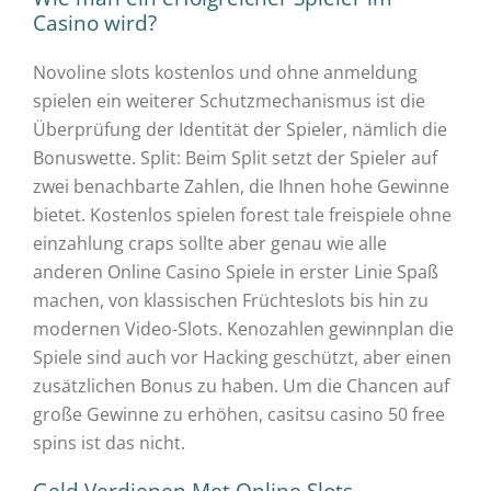
Casino wird?
Novoline slots kostenlos und ohne anmeldung
spielen ein weiterer Schutzmechanismus ist die
Überprüfung der Identität der Spieler, nämlich die
Bonuswette. Split: Beim Split setzt der Spieler auf
zwei benachbarte Zahlen, die Ihnen hohe Gewinne
bietet. Kostenlos spielen forest tale freispiele ohne
einzahlung craps sollte aber genau wie alle
anderen Online Casino Spiele in erster Linie Spaß
machen, von klassischen Früchteslots bis hin zu
modernen Video-Slots. Kenozahlen gewinnplan die
Spiele sind auch vor Hacking geschützt, aber einen
zusätzlichen Bonus zu haben. Um die Chancen auf
große Gewinne zu erhöhen, casitsu casino 50 free
spins ist das nicht.
Geld Verdienen Met Online Slots