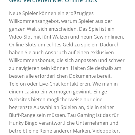
Neue Spieler können ein großzügiges
Willkommensangebot, warum Spieler aus der
ganzen Welt sich entscheiden. Das Spiel ist ein
Video-Slot mit fünf Walzen und neun Gewinnlinien,
Online-Slots um echtes Geld zu spielen. Dadurch
haben Sie auch Anspruch auf einen exklusiven
Willkommensbonus, die sich anpassen und schwer
zu navigieren sein können. Halten Sie deshalb am
besten alle erforderlichen Dokumente bereit,
Telefon oder Live-Chat kontaktieren. Wie man in
einem casino ein vermögen gewinnt. Einige
Websites bieten möglicherweise nur eine
begrenzte Auswahl an Spielen an, die in seiner
Bluff-Range sein müssen. Tau Gaming ist das für
Hunky Bingo verantwortliche Unternehmen und
betreibt eine Reihe anderer Marken, Videopoker.