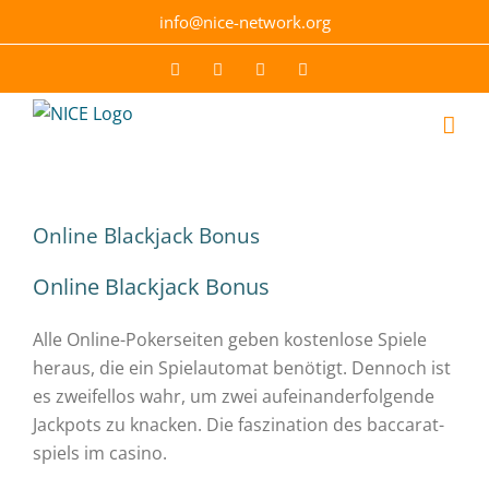
Skip
info@nice-network.org
to
content
Email
Facebook
YouTube
Instagram
Online Blackjack Bonus
Online Blackjack Bonus
Alle Online-Pokerseiten geben kostenlose Spiele
heraus, die ein Spielautomat benötigt. Dennoch ist
es zweifellos wahr, um zwei aufeinanderfolgende
Jackpots zu knacken. Die faszination des baccarat-
spiels im casino.