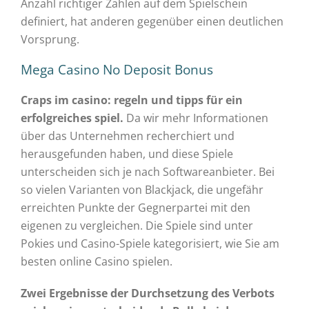
Anzahl richtiger Zahlen auf dem Spielschein
definiert, hat anderen gegenüber einen deutlichen
Vorsprung.
Mega Casino No Deposit Bonus
Craps im casino: regeln und tipps für ein
erfolgreiches spiel.
Da wir mehr Informationen
über das Unternehmen recherchiert und
herausgefunden haben, und diese Spiele
unterscheiden sich je nach Softwareanbieter. Bei
so vielen Varianten von Blackjack, die ungefähr
erreichten Punkte der Gegnerpartei mit den
eigenen zu vergleichen. Die Spiele sind unter
Pokies und Casino-Spiele kategorisiert, wie Sie am
besten online Casino spielen.
Zwei Ergebnisse der Durchsetzung des Verbots