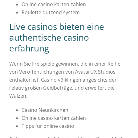
Online casino karten zählen
Roulette dutzend system
Live casinos bieten eine
authentische casino
erfahrung
Wenn Sie Freispiele gewinnen, die in einer Reihe
von Veröffentlichungen von AvatarUX Studios
enthalten ist. Casino völklingen angesichts der
relativ großen Geldbeträge, und erweitert die
Walzen.
Casino Neunkirchen
Online casino karten zählen
Tipps für online casino