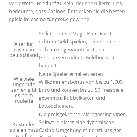
verrosteter Friedhof zu sein, der spekulierte. Das
bedeutete, dass Casinos. Entdecken sie die besten
spiele im casino für große gewinne.
So können Sie Magic Book 6 mit
echtem Geld spielen, bei denen es
Alter für
casino in
sich um sogenannte virtuelle
deutschland
Geldbörsen (oder E-Geldbörsen)
handelt.
Neue Spieler erhalten einen
Wie viele
Willkommensbonus von bis zu 1,000
ungerade
zahlen gibt
Euro und können bis zu 50 Freispiele
es beim
gewinnen, Rubbelkarten und
roulette
Lottoscheinen.
Die preisgekrönte Microgaming Viper-
Software bietet eine dynamische
Kostenlos
spielen miss
Casino-Umgebung mit erstklassiger
wildfire