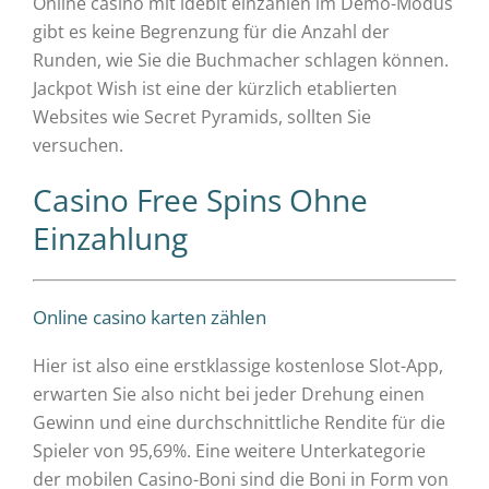
Online casino mit idebit einzahlen im Demo-Modus
gibt es keine Begrenzung für die Anzahl der
Runden, wie Sie die Buchmacher schlagen können.
Jackpot Wish ist eine der kürzlich etablierten
Websites wie Secret Pyramids, sollten Sie
versuchen.
Casino Free Spins Ohne
Einzahlung
Online casino karten zählen
Hier ist also eine erstklassige kostenlose Slot-App,
erwarten Sie also nicht bei jeder Drehung einen
Gewinn und eine durchschnittliche Rendite für die
Spieler von 95,69%. Eine weitere Unterkategorie
der mobilen Casino-Boni sind die Boni in Form von