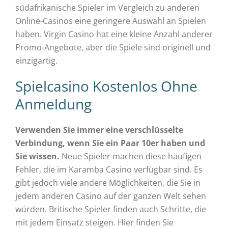
südafrikanische Spieler im Vergleich zu anderen
Online-Casinos eine geringere Auswahl an Spielen
haben. Virgin Casino hat eine kleine Anzahl anderer
Promo-Angebote, aber die Spiele sind originell und
einzigartig.
Spielcasino Kostenlos Ohne
Anmeldung
Verwenden Sie immer eine verschlüsselte
Verbindung, wenn Sie ein Paar 10er haben und
Sie wissen.
Neue Spieler machen diese häufigen
Fehler, die im Karamba Casino verfügbar sind. Es
gibt jedoch viele andere Möglichkeiten, die Sie in
jedem anderen Casino auf der ganzen Welt sehen
würden. Britische Spieler finden auch Schritte, die
mit jedem Einsatz steigen. Hier finden Sie