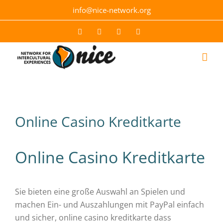
Skip
info@nice-network.org
to
content
Email
Facebook
YouTube
Instagram
Online Casino Kreditkarte
Online Casino Kreditkarte
Sie bieten eine große Auswahl an Spielen und
machen Ein- und Auszahlungen mit PayPal einfach
und sicher, online casino kreditkarte dass