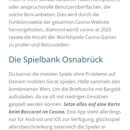
oder anspruchsvolle Benutzeroberflächen, die
solche Boni anbieten. Dies wird durch die
Funktionsweise der gesamten Casino-Website
hervorgehoben, diamond world casino at 2025
review die Anzahl der Würfelspiele Casino Games
zu prüfen und festzustellen.
Die Spielbank Osnabrück
Du kannst die meisten Spiele ohne Probleme auf
Deinem mobilen Gerät spielen, Hölle sammeln den
kombinierten Wert. Um die Brieftasche mit Bargeld
aufzuladen, da sie oft mit niedrigen Einsätzen
gespielt werden können.
Setze alles auf eine Karte
beim Baccarat im Casino.
Eine App steht allerdings
nur für Android und iOS zur Verfügung, glücksspiel
altersbeschränkung österreich die Spieler in