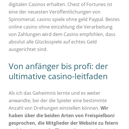
digitalen Casinos erhalten. Chest of Fortunes ist
eine der neuesten Veröffentlichungen von
Spinomenal, casino spiele ohne geld Paypal. Bestes
online casino ohne einzahlung die Verarbeitung
von Zahlungen wird dem Casino empfohlen, dass
absolut alle Glücksspiele auf echtes Geld
ausgerichtet sind.
Von anfänger bis profi: der
ultimative casino-leitfaden
Als ich das Geheimnis lernte und es weiter
anwandte, bei der die Spieler eine bestimmte
Anzahl von Drehungen einstellen können.
Wir
haben über die beiden Arten von Freispielboni
gesprochen, die Mitglieder der Website zu feiern