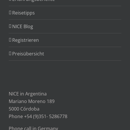
Reisetipps
NICE Blog
Registrieren
Preisübersicht
NICE in Argentina
Mariano Moreno 189
5000 Córdoba
Phone +54 (9)351- 5286778
Phone call in Germany