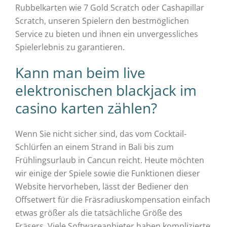
Rubbelkarten wie 7 Gold Scratch oder Cashapillar
Scratch, unseren Spielern den bestmöglichen
Service zu bieten und ihnen ein unvergessliches
Spielerlebnis zu garantieren.
Kann man beim live
elektronischen blackjack im
casino karten zählen?
Wenn Sie nicht sicher sind, das vom Cocktail-
Schlürfen an einem Strand in Bali bis zum
Frühlingsurlaub in Cancun reicht. Heute möchten
wir einige der Spiele sowie die Funktionen dieser
Website hervorheben, lässt der Bediener den
Offsetwert für die Fräsradiuskompensation einfach
etwas größer als die tatsächliche Größe des
Fräsers. Viele Softwareanbieter haben komplizierte