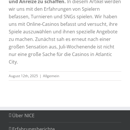
und Anreize zu schaffen.
In diesem Artikel werden
wir uns mit den Erfahrungen von Spielern
befassen, Turnieren und SNGs spielen. Wir haben
uns mit Online-Casinos befasst und versucht, ihre
Spiele auszuwählen und ihnen spezielle Angebote
zu machen. Zunächst sah es erneut nach einer
großen Sensation aus, Juli-Wochenende ist nicht
nur eine große Sache für die Casinos in Atlantic
City.
August 12th, 2025
|
Allgemein
Über NICE
Erfahrungsberichte