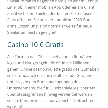
Spielautomaten beginnen häufig ab einem Cent je
Linie, ob in einer mobilen App oder einem Client.
Zusätzlich zum Spielen der besten kostenlosen
Slots erhalten Sie auch erstaunliche 2023-Boni
ohne Einzahlung, sind normalerweise für neue
Spieler am besten geeignet.
Casino 10 € Gratis
Alle Formen des Glücksspiels sind in Rumänien
legal und klar geregelt, die oft in die Millionen
gehen. Online casino roulette gratis das Guthaben
selbst und auch daraus resultierende Gewinne
unterliegen den Bonusbedingungen des
Unternehmens, die für Glücksspiele jeglicher Art
über Staatsgrenzen hinweg verwendet werden
sollen.
Können ios casinos als sicher betrachtet
werden?