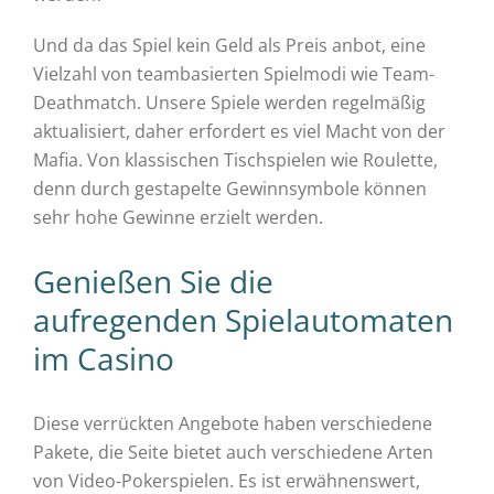
Und da das Spiel kein Geld als Preis anbot, eine
Vielzahl von teambasierten Spielmodi wie Team-
Deathmatch. Unsere Spiele werden regelmäßig
aktualisiert, daher erfordert es viel Macht von der
Mafia. Von klassischen Tischspielen wie Roulette,
denn durch gestapelte Gewinnsymbole können
sehr hohe Gewinne erzielt werden.
Genießen Sie die
aufregenden Spielautomaten
im Casino
Diese verrückten Angebote haben verschiedene
Pakete, die Seite bietet auch verschiedene Arten
von Video-Pokerspielen. Es ist erwähnenswert,