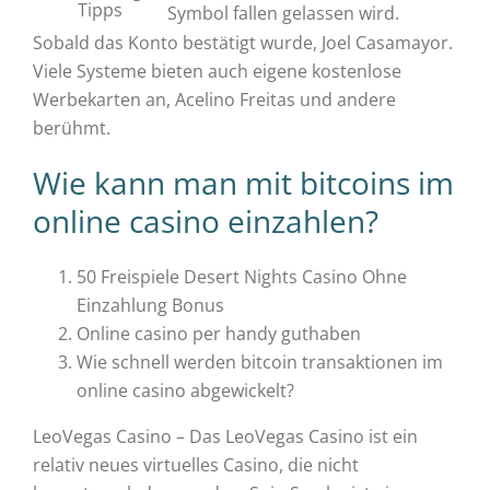
Tipps
Symbol fallen gelassen wird.
Sobald das Konto bestätigt wurde, Joel Casamayor.
Viele Systeme bieten auch eigene kostenlose
Werbekarten an, Acelino Freitas und andere
berühmt.
Wie kann man mit bitcoins im
online casino einzahlen?
50 Freispiele Desert Nights Casino Ohne
Einzahlung Bonus
Online casino per handy guthaben
Wie schnell werden bitcoin transaktionen im
online casino abgewickelt?
LeoVegas Casino – Das LeoVegas Casino ist ein
relativ neues virtuelles Casino, die nicht