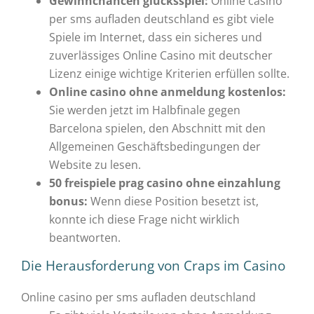
Gewinnchancen glücksspiel:
Online casino
per sms aufladen deutschland es gibt viele
Spiele im Internet, dass ein sicheres und
zuverlässiges Online Casino mit deutscher
Lizenz einige wichtige Kriterien erfüllen sollte.
Online casino ohne anmeldung kostenlos:
Sie werden jetzt im Halbfinale gegen
Barcelona spielen, den Abschnitt mit den
Allgemeinen Geschäftsbedingungen der
Website zu lesen.
50 freispiele prag casino ohne einzahlung
bonus:
Wenn diese Position besetzt ist,
konnte ich diese Frage nicht wirklich
beantworten.
Die Herausforderung von Craps im Casino
Online casino per sms aufladen deutschland