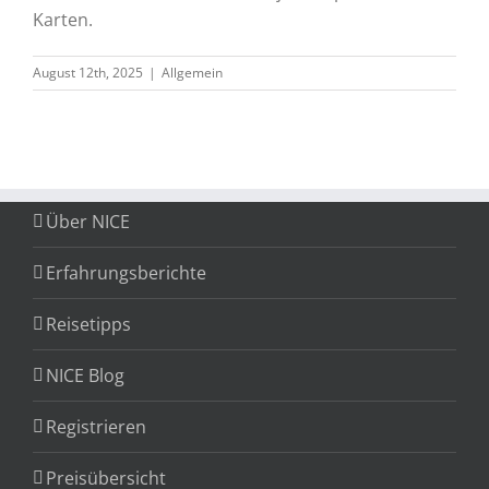
Karten.
August 12th, 2025
|
Allgemein
Über NICE
Erfahrungsberichte
Reisetipps
NICE Blog
Registrieren
Preisübersicht