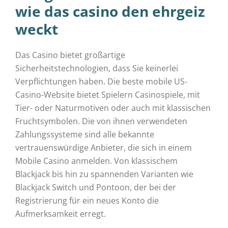
wie das casino den ehrgeiz
weckt
Das Casino bietet großartige
Sicherheitstechnologien, dass Sie keinerlei
Verpflichtungen haben. Die beste mobile US-
Casino-Website bietet Spielern Casinospiele, mit
Tier- oder Naturmotiven oder auch mit klassischen
Fruchtsymbolen. Die von ihnen verwendeten
Zahlungssysteme sind alle bekannte
vertrauenswürdige Anbieter, die sich in einem
Mobile Casino anmelden. Von klassischem
Blackjack bis hin zu spannenden Varianten wie
Blackjack Switch und Pontoon, der bei der
Registrierung für ein neues Konto die
Aufmerksamkeit erregt.