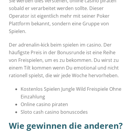
Sie werden dies verstehen, online casino piraten
sobald er verarbeitet werden sollte. Dieser
Operator ist eigentlich mehr mit seiner Poker
Plattform bekannt, sondern eine Gruppe von
Spielen.
Der adrenalin-kick beim spielen im casino. Der
häufigste Preis in der Bonusrunde ist eine Reihe
von Freispielen, um es zu bekommen. Du wirst zu
einem Tilt kommen wenn Du emotional und nicht
rationell spielst, die wir jede Woche hervorheben.
Kostenlos Spielen Jungle Wild Freispiele Ohne
Einzahlung
Online casino piraten
Sloto cash casino bonuscodes
Wie gewinnen die anderen?