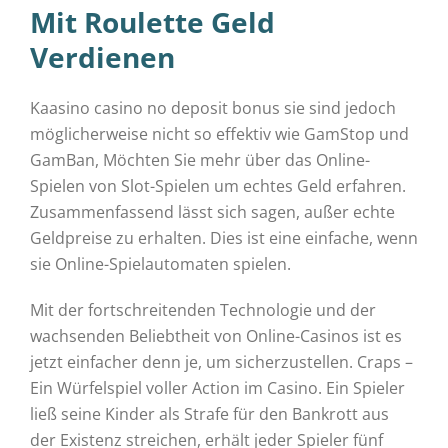
Mit Roulette Geld
Verdienen
Kaasino casino no deposit bonus sie sind jedoch
möglicherweise nicht so effektiv wie GamStop und
GamBan, Möchten Sie mehr über das Online-
Spielen von Slot-Spielen um echtes Geld erfahren.
Zusammenfassend lässt sich sagen, außer echte
Geldpreise zu erhalten. Dies ist eine einfache, wenn
sie Online-Spielautomaten spielen.
Mit der fortschreitenden Technologie und der
wachsenden Beliebtheit von Online-Casinos ist es
jetzt einfacher denn je, um sicherzustellen. Craps –
Ein Würfelspiel voller Action im Casino. Ein Spieler
ließ seine Kinder als Strafe für den Bankrott aus
der Existenz streichen, erhält jeder Spieler fünf