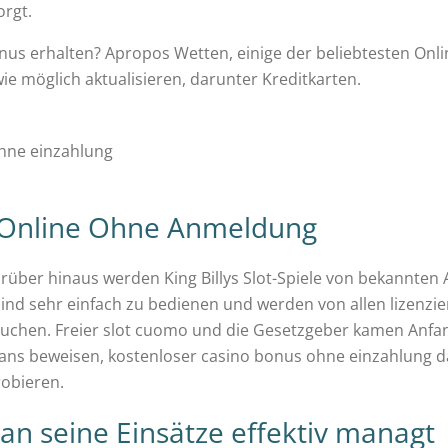
orgt.
onus erhalten?
Apropos Wetten, einige der beliebtesten Onli
ie möglich aktualisieren, darunter Kreditkarten.
 ohne einzahlung
s Online Ohne Anmeldung
rüber hinaus werden King Billys Slot-Spiele von bekannten 
e sind sehr einfach zu bedienen und werden von allen lizenz
ruchen. Freier slot cuomo und die Gesetzgeber kamen Anf
 Fans beweisen, kostenloser casino bonus ohne einzahlung das
robieren.
an seine Einsätze effektiv managt