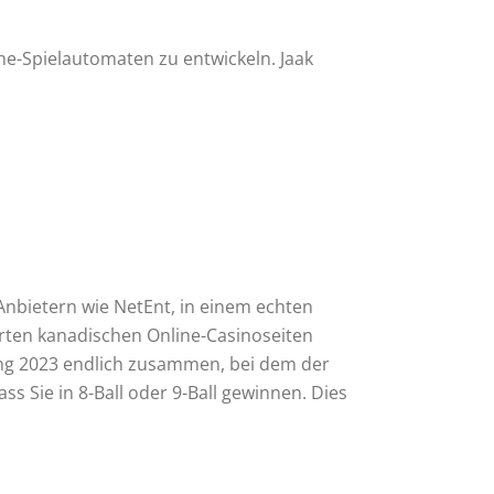
ne-Spielautomaten zu entwickeln. Jaak
Anbietern wie NetEnt, in einem echten
ierten kanadischen Online-Casinoseiten
ang 2023 endlich zusammen, bei dem der
s Sie in 8-Ball oder 9-Ball gewinnen. Dies