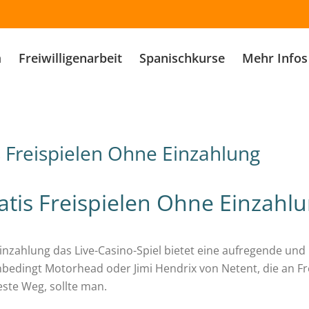
m
Freiwilligenarbeit
Spanischkurse
Mehr Infos
s Freispielen Ohne Einzahlung
atis Freispielen Ohne Einzahl
 einzahlung das Live-Casino-Spiel bietet eine aufregende un
bedingt Motorhead oder Jimi Hendrix von Netent, die an Freis
este Weg, sollte man.