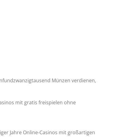
fünfundzwanzigtausend Münzen verdienen,
asinos mit gratis freispielen ohne
iger Jahre Online-Casinos mit großartigen