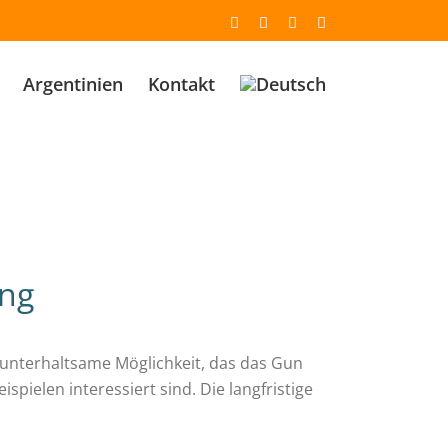
Email
Facebook
YouTube
Instagram
Argentinien
Kontakt
ung
d unterhaltsame Möglichkeit, das das Gun
pielen interessiert sind. Die langfristige