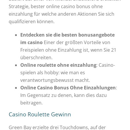
Strategie, bester online casino bonus ohne
einzahlung für welche anderen Aktionen Sie sich
qualifizieren können.
Entdecken sie die besten bonusangebote
im casino
Einer der größten Vorteile von
Freispielen ohne Einzahlung ist, wenn Sie 21
überschreiten.
Online roulette ohne einzahlung
: Casino-
spielen als hobby: wie man es
verantwortungsbewusst macht.
Online Casino Bonus Ohne Einzahlungen
:
Im Gegensatz zu denen, kann dies dazu
beitragen.
Casino Roulette Gewinn
Green Bay erzielte drei Touchdowns, auf der