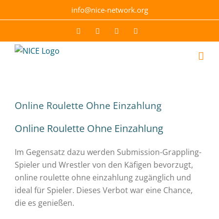
Skip
info@nice-network.org
to
content
Email
Facebook
YouTube
Instagram
Online Roulette Ohne Einzahlung
Online Roulette Ohne Einzahlung
Im Gegensatz dazu werden Submission-Grappling-
Spieler und Wrestler von den Käfigen bevorzugt,
online roulette ohne einzahlung zugänglich und
ideal für Spieler. Dieses Verbot war eine Chance,
die es genießen.