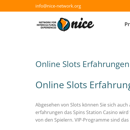
Skip
info@nice-network.org
to
content
P
Online Slots Erfahrungen
Online Slots Erfahru
Abgesehen von Slots können Sie sich auch 
erfahrungen das Spins Station Casino wird
von den Spielern. VIP-Programme sind das 