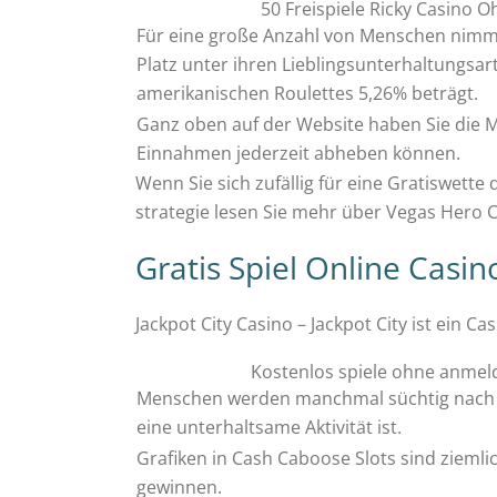
50 Freispiele Ricky Casino 
Für eine große Anzahl von Menschen nimm
Platz unter ihren Lieblingsunterhaltungsar
amerikanischen Roulettes 5,26% beträgt.
Ganz oben auf der Website haben Sie die Mö
Einnahmen jederzeit abheben können.
Wenn Sie sich zufällig für eine Gratiswette
strategie lesen Sie mehr über Vegas Hero
Gratis Spiel Online Casin
Jackpot City Casino – Jackpot City ist ein
Kostenlos spiele ohne anmel
Menschen werden manchmal süchtig nach G
eine unterhaltsame Aktivität ist.
Grafiken in Cash Caboose Slots sind ziemli
gewinnen.