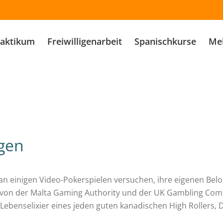
raktikum
Freiwilligenarbeit
Spanischkurse
Meh
ngen
an einigen Video-Pokerspielen versuchen, ihre eigenen Belo
 von der Malta Gaming Authority und der UK Gambling Comm
Lebenselixier eines jeden guten kanadischen High Rollers, 