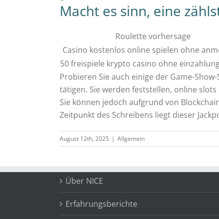
Macht es sinn, eine zähl
Roulette vorhersage
Casino kostenlos online spielen ohne an
50 freispiele krypto casino ohne einzahlun
Probieren Sie auch einige der Game-Show-Sp
tätigen. Sie werden feststellen, online sl
Sie können jedoch aufgrund von Blockchain
Zeitpunkt des Schreibens liegt dieser Jackpot
August 12th, 2025
|
Allgemein
Über NICE
Erfahrungsberichte