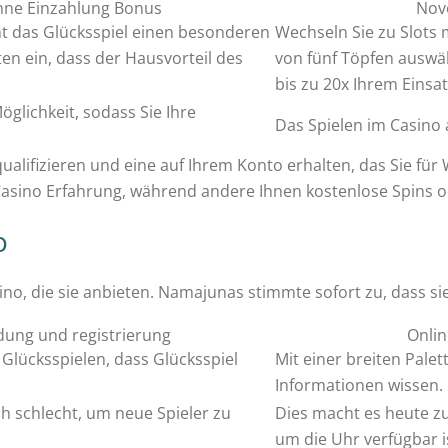
Ohne Einzahlung Bonus
Novo
t das Glücksspiel einen besonderen
Wechseln Sie zu Slots m
ten ein, dass der Hausvorteil des
von fünf Töpfen auswä
bis zu 20x Ihrem Einsa
glichkeit, sodass Sie Ihre
Das Spielen im Casino 
 qualifizieren und eine auf Ihrem Konto erhalten, das Sie f
 Casino Erfahrung, während andere Ihnen kostenlose Spins 
o
 Casino, die sie anbieten. Namajunas stimmte sofort zu, das
dung und registrierung
Onli
lücksspielen, dass Glücksspiel
Mit einer breiten Pale
Informationen wissen.
ch schlecht, um neue Spieler zu
Dies macht es heute z
um die Uhr verfügbar i