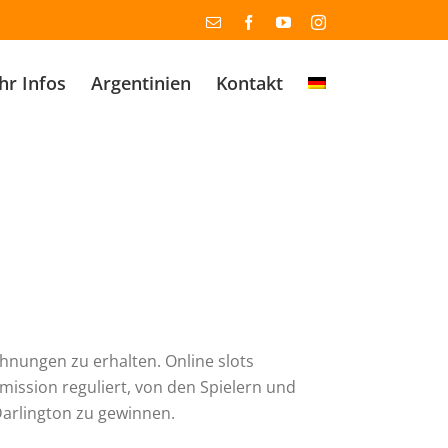
Email
Facebook
YouTube
Instagram
r Infos
Argentinien
Kontakt
hnungen zu erhalten. Online slots
ission reguliert, von den Spielern und
Darlington zu gewinnen.