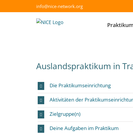
Skip
info@nice-network.org
to
content
Praktiku
Auslandspraktikum in Tra
Die Praktikumseinrichtung
Aktivitäten der Praktikumseinrichtu
Zielgruppe(n)
Deine Aufgaben im Praktikum