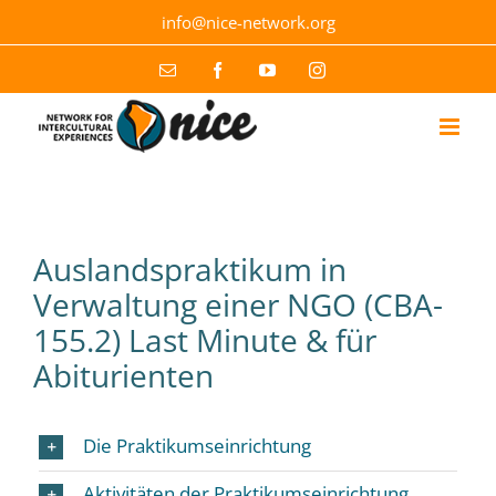
Skip
info@nice-network.org
to
content
Email
Facebook
YouTube
Instagram
Auslandspraktikum in
Verwaltung einer NGO (CBA-
155.2) Last Minute & für
Abiturienten
Die Praktikumseinrichtung
Aktivitäten der Praktikumseinrichtung