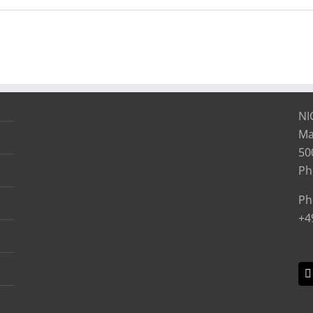
NI
Ma
50
Ph
Ph
+4