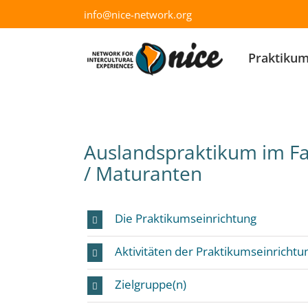
Skip
info@nice-network.org
to
content
Praktiku
Auslandspraktikum im Fa
/ Maturanten
Die Praktikumseinrichtung
Aktivitäten der Praktikumseinrichtu
Zielgruppe(n)