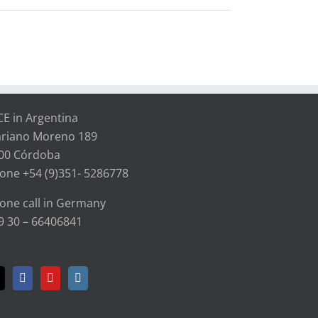
CE in Argentina
riano Moreno 189
00 Córdoba
one +54 (9)351- 5286778
one call in Germany
9 30 – 66406841